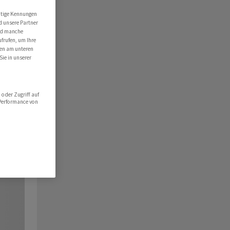
utige Kennungen
d unsere Partner
ind manche
ufrufen, um Ihre
ten am unteren
Sie in unserer
oder Zugriff auf
 Performance von