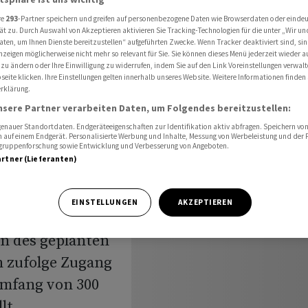
n in Aussicht
re
293
-Partner speichern und greifen auf personenbezogene Daten wie Browserdaten oder einde
ät zu. Durch Auswahl von Akzeptieren aktivieren Sie Tracking-Technologien für die unter „Wir un
aten, um Ihnen Dienste bereitzustellen“ aufgeführten Zwecke. Wenn Tracker deaktiviert sind, s
nzeigen möglicherweise nicht mehr so relevant für Sie. Sie können dieses Menü jederzeit wieder a
tellen
 zu ändern oder Ihre Einwilligung zu widerrufen, indem Sie auf den Link Voreinstellungen verwal
eite klicken. Ihre Einstellungen gelten innerhalb unseres Website. Weitere Informationen finden 
rklärung.
fen in
nsere Partner verarbeiten Daten, um Folgendes bereitzustellen:
nauer Standortdaten. Endgeräteeigenschaften zur Identifikation aktiv abfragen. Speichern von 
 auf einem Endgerät. Personalisierte Werbung und Inhalte, Messung von Werbeleistung und der
elgruppenforschung sowie Entwicklung und Verbesserung von Angeboten.
artner (Lieferanten)
EINSTELLUNGEN
AKZEPTIEREN
n des geplanten
 zufolge Zugang
mfang von 300
lt.