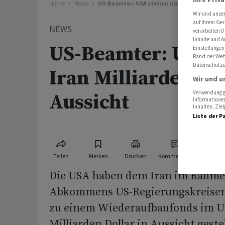
Home
News
US-Beamter: USA stellen Iran Milliardenhilfe
Wir und unse
auf Ihrem Ger
NEWS
verarbeiten D
Inhalte und A
US-Beamter: USA s
Einstellungen
Rand der Webs
Datenschutze
Iran Milliardenhil
Wir und u
Verwendung ge
Aussicht
Informationen
Inhalten, Zi
Liste der P
Teilen
Merken
Drucken
Kommentare
Die USA haben dem Iran im Rahme
Abkommens US-Regierungskreisen
zu einem Wiederaufbaufonds im U
Milliarden Dollar in Aussicht gestel