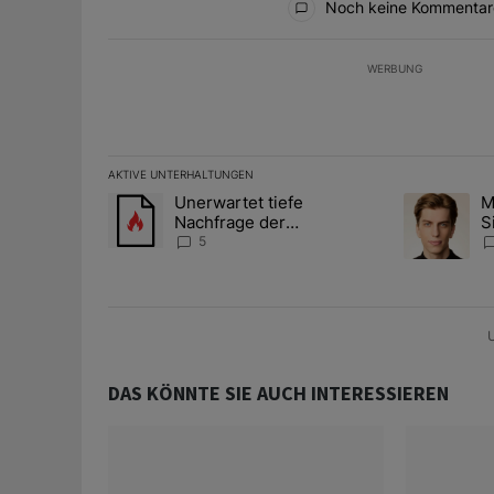
Noch keine Kommentar
WERBUNG
AKTIVE UNTERHALTUNGEN
Das Folgende ist eine Liste der am meisten kommentier
Unerwartet tiefe
M
Ein Trendartikel mit dem Titel "Unerwartet tiefe Nac
Ein Trendart
Nachfrage der
S
Zentralbanken könnte
A
5
Goldpreis weiter belasten
D
U
DAS KÖNNTE SIE AUCH INTERESSIEREN