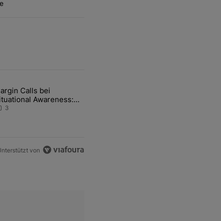
e
ten Artikel der letzten 7 days.
argin Calls bei
hfrage der Zentralbanken könnte Goldpreis weiter belasten" mit 5 ko
ikel mit dem Titel "Margin Calls bei Situational Awareness: Alles übe
ituational Awareness:
lles über den Retter-
3
eal
nterstützt von