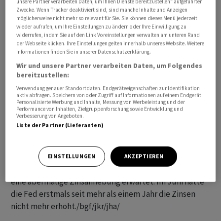
unsere Partner verarbeiten Daten, um Ihnen Dienste bereitzustellen“ aufgeführten
Zwecke. Wenn Tracker deaktiviert sind, sind manche Inhalte und Anzeigen
möglicherweise nicht mehr so relevant für Sie. Sie können dieses Menü jederzeit
Ohne Energie und Lebensmittel stiegen die
wieder aufrufen, um Ihre Einstellungen zu ändern oder Ihre Einwilligung zu
Erzeugerpreise gegenüber Juni 2022 wesentlich
widerrufen, indem Sie auf den Link Voreinstellungen verwalten am unteren Rand
der Webseite klicken. Ihre Einstellungen gelten innerhalb unseres Website. Weitere
deutlicher um 2,4 Prozent. Diese sogenannte Kernrate
Informationen finden Sie in unserer Datenschutzerklärung.
ist weniger schwankungsanfällig und vermittelt daher
Wir und unsere Partner verarbeiten Daten, um Folgendes
laut Ökonomen ein unverfälschteres Bild von der
bereitzustellen:
Preisentwicklung.
Verwendung genauer Standortdaten. Endgeräteeigenschaften zur Identifikation
aktiv abfragen. Speichern von oder Zugriff auf Informationen auf einem Endgerät.
Personalisierte Werbung und Inhalte, Messung von Werbeleistung und der
Die Erzeugerpreise beeinflussen die Verbraucherpreise,
Performance von Inhalten, Zielgruppenforschung sowie Entwicklung und
Verbesserung von Angeboten.
an denen die US-Notenbank Fed ihre Geldpolitik
Liste der Partner (Lieferanten)
ausrichtet. Die allgemeine Inflation ist laut Zahlen vom
Mittwoch im Juni deutlich gefallen. Wie die US-
Notenbank Fed auf die Entwicklung reagiert, ist
EINSTELLUNGEN
AKZEPTIEREN
ungewiss. Bislang wird für die nächste Sitzung Ende Juli
eine abermalige Zinsanhebung erwartet. Im Juni hatte
die Fed erstmals seit mehr als einem Jahr die Zinsen
nicht mehr erhöht./bgf/jkr/jha/