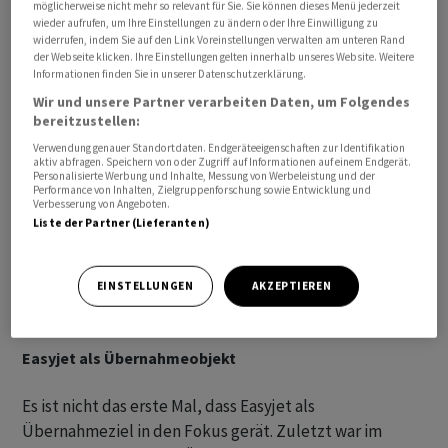
möglicherweise nicht mehr so relevant für Sie. Sie können dieses Menü jederzeit
dem Verwaltungsrat gesprochen.
wieder aufrufen, um Ihre Einstellungen zu ändern oder Ihre Einwilligung zu
widerrufen, indem Sie auf den Link Voreinstellungen verwalten am unteren Rand
der Webseite klicken. Ihre Einstellungen gelten innerhalb unseres Website. Weitere
Informationen finden Sie in unserer Datenschutzerklärung.
Wir und unsere Partner verarbeiten Daten, um Folgendes
bereitzustellen:
Verwendung genauer Standortdaten. Endgeräteeigenschaften zur Identifikation
aktiv abfragen. Speichern von oder Zugriff auf Informationen auf einem Endgerät.
Personalisierte Werbung und Inhalte, Messung von Werbeleistung und der
Performance von Inhalten, Zielgruppenforschung sowie Entwicklung und
Verbesserung von Angeboten.
Liste der Partner (Lieferanten)
EINSTELLUNGEN
AKZEPTIEREN
Easyjet als Übernahmeobjekt
Es ist nicht das erste Mal, dass Easyjet als
Übernahmeziel in den Fokus gerät. Zuletzt war im