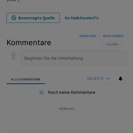
Bevorzugte Quelle
So funktioniert's
ANMELDEN
|
REGISTRIEREN
Kommentare
FOLGE DIESER U
FOLGEN
NEUESTE
ALLE KOMMENTARE
Alle Kommentare
Noch keine Kommentare
WERBUNG