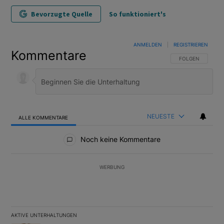
Bevorzugte Quelle
So funktioniert's
ANMELDEN
|
REGISTRIEREN
Kommentare
FOLGE DIESER U
FOLGEN
NEUESTE
ALLE KOMMENTARE
Alle Kommentare
Noch keine Kommentare
WERBUNG
AKTIVE UNTERHALTUNGEN
Das Folgende ist eine Liste der am meisten kommentierten Artikel