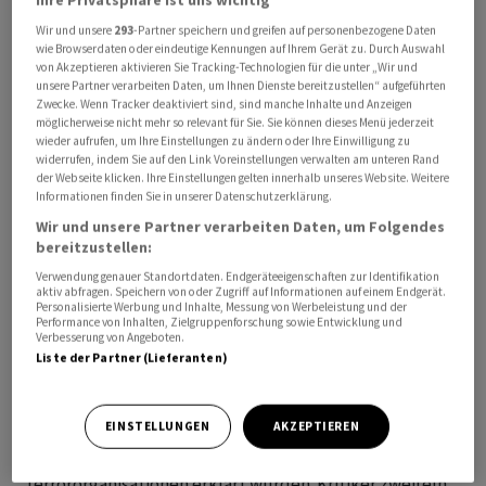
mutmasslichen Drogenschmuggler seien daraufhin ins
Wir und unsere
293
-Partner speichern und greifen auf personenbezogene Daten
Wasser gesprungen und von der Crew des Helikopters
wie Browserdaten oder eindeutige Kennungen auf Ihrem Gerät zu. Durch Auswahl
von Akzeptieren aktivieren Sie Tracking-Technologien für die unter „Wir und
gerettet worden. Wie die Küstenwache weiter mitteilte,
unsere Partner verarbeiten Daten, um Ihnen Dienste bereitzustellen“ aufgeführten
wurde nach bisherigem Kenntnisstand niemand
Zwecke. Wenn Tracker deaktiviert sind, sind manche Inhalte und Anzeigen
möglicherweise nicht mehr so relevant für Sie. Sie können dieses Menü jederzeit
verletzt. Ein veröffentlichtes Video mit mutmasslichen
wieder aufrufen, um Ihre Einstellungen zu ändern oder Ihre Einwilligung zu
Aufnahmen des Einsatzes zeigte zum Schluss drei
widerrufen, indem Sie auf den Link Voreinstellungen verwalten am unteren Rand
der Webseite klicken. Ihre Einstellungen gelten innerhalb unseres Website. Weitere
brennende Boote.
Informationen finden Sie in unserer Datenschutzerklärung.
Wir und unsere Partner verarbeiten Daten, um Folgendes
Die US-Regierung unter Präsident Donald Trump geht
bereitzustellen:
mit rigiden Mitteln gegen den Drogenhandel aus Süd-
Verwendung genauer Standortdaten. Endgeräteeigenschaften zur Identifikation
und Mittelamerika vor. Immer wieder gibt es Berichte
aktiv abfragen. Speichern von oder Zugriff auf Informationen auf einem Endgerät.
Personalisierte Werbung und Inhalte, Messung von Werbeleistung und der
über entsprechende Einsätze, häufig mit Todesopfern.
Performance von Inhalten, Zielgruppenforschung sowie Entwicklung und
Verbesserung von Angeboten.
Unabhängig überprüfen lassen sich die Angaben in der
Liste der Partner (Lieferanten)
Regel nicht.
Als rechtliche Grundlage für die Attacken führt die US-
EINSTELLUNGEN
AKZEPTIEREN
Regierung an, dass Drogenkartelle von ihr zu
Terrororganisationen erklärt wurden. Kritiker zweifeln