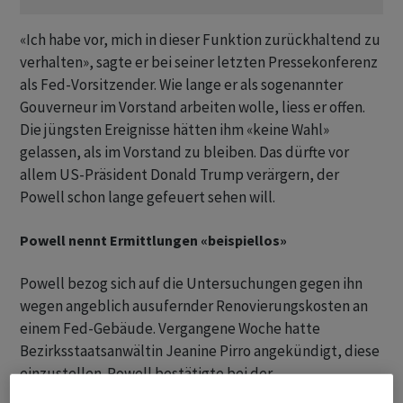
«Ich habe vor, mich in dieser Funktion zurückhaltend zu
verhalten», sagte er bei seiner letzten Pressekonferenz
als Fed-Vorsitzender. Wie lange er als sogenannter
Gouverneur im Vorstand arbeiten wolle, liess er offen.
Die jüngsten Ereignisse hätten ihm «keine Wahl»
gelassen, als im Vorstand zu bleiben. Das dürfte vor
allem US-Präsident Donald Trump verärgern, der
Powell schon lange gefeuert sehen will.
Powell nennt Ermittlungen «beispiellos»
Powell bezog sich auf die Untersuchungen gegen ihn
wegen angeblich ausufernder Renovierungskosten an
einem Fed-Gebäude. Vergangene Woche hatte
Bezirksstaatsanwältin Jeanine Pirro angekündigt, diese
einzustellen. Powell bestätigte bei der
Pressekonferenz, dass auch das Justizministerium von