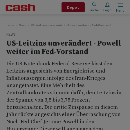
Depot
Suche
Login
Menu
Home
News
US-Leitzins unverändert - Powell weiter im Fed-Vorstand
NEWS
US-Leitzins unverändert - Powell
weiter im Fed-Vorstand
Die US-Notenbank Federal Reserve lässt den
Leitzins angesichts von Energiekrise und
Inflationssorgen infolge des Iran-Krieges
unangetastet. Eine Mehrheit des
Zentralbankrates stimmte dafür, den Leitzins in
der Spanne von 3,5 bis 3,75 Prozent
beizubehalten. Die dritte Zinspause in diesem
Jahr rückte angesichts einer Überraschung von
Noch-Fed-Chef Jerome Powell in den
Hintergrund: Dieser will auch nach dem