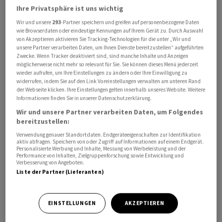
einer Wiederaufnahme der Ermittlungen sowie der
Ihre Privatsphäre ist uns wichtig
Zustellung neuer Vorladungen absehen will.
Wir und unsere
293
-Partner speichern und greifen auf personenbezogene Daten
wie Browserdaten oder eindeutige Kennungen auf Ihrem Gerät zu. Durch Auswahl
von Akzeptieren aktivieren Sie Tracking-Technologien für die unter „Wir und
unsere Partner verarbeiten Daten, um Ihnen Dienste bereitzustellen“ aufgeführten
Zwecke. Wenn Tracker deaktiviert sind, sind manche Inhalte und Anzeigen
möglicherweise nicht mehr so relevant für Sie. Sie können dieses Menü jederzeit
wieder aufrufen, um Ihre Einstellungen zu ändern oder Ihre Einwilligung zu
widerrufen, indem Sie auf den Link Voreinstellungen verwalten am unteren Rand
der Webseite klicken. Ihre Einstellungen gelten innerhalb unseres Website. Weitere
Informationen finden Sie in unserer Datenschutzerklärung.
Wir und unsere Partner verarbeiten Daten, um Folgendes
bereitzustellen:
Verwendung genauer Standortdaten. Endgeräteeigenschaften zur Identifikation
aktiv abfragen. Speichern von oder Zugriff auf Informationen auf einem Endgerät.
Personalisierte Werbung und Inhalte, Messung von Werbeleistung und der
Performance von Inhalten, Zielgruppenforschung sowie Entwicklung und
Verbesserung von Angeboten.
Liste der Partner (Lieferanten)
Powell zeigte sich bei seinem letzten Auftritt besorgt.
Die «rechtlichen Angriffe» gefährdeten «unsere
EINSTELLUNGEN
AKZEPTIEREN
Fähigkeit, Geldpolitik ohne Berücksichtigung