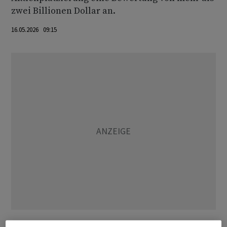
zwei Billionen Dollar an.
16.05.2026 09:15
Musk-Firma unerlässlich für US-Raumfahrt