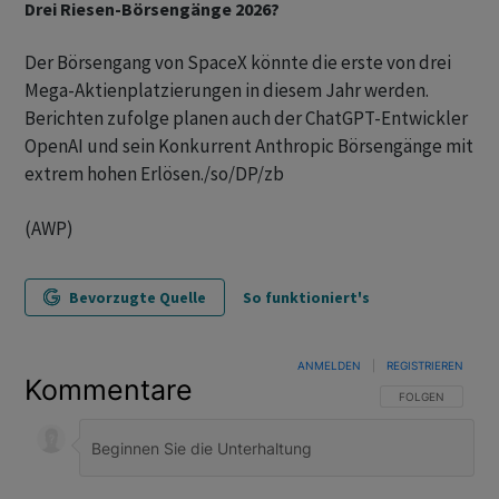
Drei Riesen-Börsengänge 2026?
Der Börsengang von SpaceX könnte die erste von drei
Mega-Aktienplatzierungen in diesem Jahr werden.
Berichten zufolge planen auch der ChatGPT-Entwickler
OpenAI und sein Konkurrent Anthropic Börsengänge mit
extrem hohen Erlösen./so/DP/zb
(AWP)
Bevorzugte Quelle
So funktioniert's
ANMELDEN
|
REGISTRIEREN
Kommentare
FOLGE DIESER U
FOLGEN