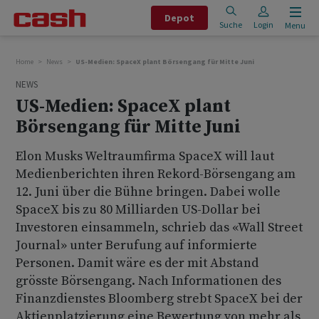
Depot
Suche
Login
Menu
Home
News
US-Medien: SpaceX plant Börsengang für Mitte Juni
NEWS
US-Medien: SpaceX plant
Börsengang für Mitte Juni
Elon Musks Weltraumfirma SpaceX will laut
Medienberichten ihren Rekord-Börsengang am
12. Juni über die Bühne bringen. Dabei wolle
SpaceX bis zu 80 Milliarden US-Dollar bei
Investoren einsammeln, schrieb das «Wall Street
Journal» unter Berufung auf informierte
Personen. Damit wäre es der mit Abstand
grösste Börsengang. Nach Informationen des
Finanzdienstes Bloomberg strebt SpaceX bei der
Aktienplatzierung eine Bewertung von mehr als