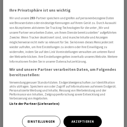
Ihre Privatsphäre ist uns wichtig
SpaceX spielt mit seinen Raketen eine Schlüsselrolle
für das amerikanische Raumfahrtprogramm. Das
Wir und unsere
293
-Partner speichern und greifen auf personenbezogene Daten
wie Browserdaten oder eindeutige Kennungen auf Ihrem Gerät zu. Durch Auswahl
Unternehmen betreibt zudem den Satelliten-
von Akzeptieren aktivieren Sie Tracking-Technologien für die unter „Wir und
Internetdienst Starlink. Musk brachte in SpaceX auch
unsere Partner verarbeiten Daten, um Ihnen Dienste bereitzustellen“ aufgeführten
Zwecke. Wenn Tracker deaktiviert sind, sind manche Inhalte und Anzeigen
seine KI-Firma xAI samt der Online-Plattform X ein. Der
möglicherweise nicht mehr so relevant für Sie. Sie können dieses Menü jederzeit
Konzern wurde bei dieser Fusion laut Medienberichten
wieder aufrufen, um Ihre Einstellungen zu ändern oder Ihre Einwilligung zu
widerrufen, indem Sie auf den Link Voreinstellungen verwalten am unteren Rand
insgesamt mit 1,25 Billionen Dollar bewertet.
der Webseite klicken. Ihre Einstellungen gelten innerhalb unseres Website. Weitere
Informationen finden Sie in unserer Datenschutzerklärung.
Jüngst gab Musk bekannt, dass xAI kein eigenständiges
Wir und unsere Partner verarbeiten Daten, um Folgendes
Unternehmen mehr sei, sondern seine KI-Produkte wie
bereitzustellen:
den Chatbot Grok unter der Marke SpaceXAI
Verwendung genauer Standortdaten. Endgeräteeigenschaften zur Identifikation
aktiv abfragen. Speichern von oder Zugriff auf Informationen auf einem Endgerät.
vermarkten werde. Der Multimilliardär stellt für die
Personalisierte Werbung und Inhalte, Messung von Werbeleistung und der
Performance von Inhalten, Zielgruppenforschung sowie Entwicklung und
Zukunft KI-Rechenzentren im All in Aussicht. Die Idee
Verbesserung von Angeboten.
dahinter ist, dass die Sonne dort viel Energie liefern
Liste der Partner (Lieferanten)
kann und die Kühlung im All einfacher ist. Skeptiker
verweisen allerdings auf Probleme wie die erheblichen
EINSTELLUNGEN
AKZEPTIEREN
Aufbaukosten sowie die Strahlung, die Schaltkreise