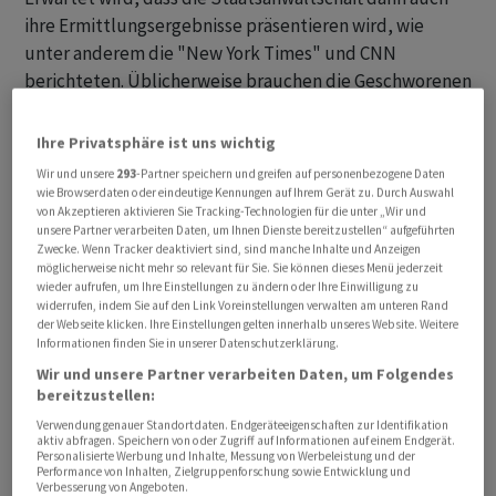
ihre Ermittlungsergebnisse präsentieren wird, wie
unter anderem die "New York Times" und CNN
berichteten. Üblicherweise brauchen die Geschworenen
meist nur einige Tage, bis sie über mögliche Anklagen
befinden. Sollten sie sich für eine Anklage entscheiden,
Ihre Privatsphäre ist uns wichtig
wäre es bereits das vierte Strafverfahren gegen Ex-
Wir und unsere
293
-Partner speichern und greifen auf personenbezogene Daten
Präsident Trump. Den Berichten zufolge sind in Georgia
wie Browserdaten oder eindeutige Kennungen auf Ihrem Gerät zu. Durch Auswahl
von Akzeptieren aktivieren Sie Tracking-Technologien für die unter „Wir und
auch weitere Anklagen möglich gegen Personen, die
unsere Partner verarbeiten Daten, um Ihnen Dienste bereitzustellen“ aufgeführten
Trump damals bei seinem Vorhaben unterstützten.
Zwecke. Wenn Tracker deaktiviert sind, sind manche Inhalte und Anzeigen
möglicherweise nicht mehr so relevant für Sie. Sie können dieses Menü jederzeit
wieder aufrufen, um Ihre Einstellungen zu ändern oder Ihre Einwilligung zu
Hintergrund der Ermittlungen in Georgia sind Trumps
widerrufen, indem Sie auf den Link Voreinstellungen verwalten am unteren Rand
der Webseite klicken. Ihre Einstellungen gelten innerhalb unseres Website. Weitere
Versuche, dort den Ausgang der Präsidentenwahl 2020
Informationen finden Sie in unserer Datenschutzerklärung.
zu beeinflussen. Trump hatte die Wahl gegen den
Wir und unsere Partner verarbeiten Daten, um Folgendes
Demokraten Joe Biden verloren. Der Republikaner
bereitzustellen:
weigert sich bis heute, seine Niederlage einzugestehen
Verwendung genauer Standortdaten. Endgeräteeigenschaften zur Identifikation
und behauptet ohne Belege, er sei durch massiven
aktiv abfragen. Speichern von oder Zugriff auf Informationen auf einem Endgerät.
Personalisierte Werbung und Inhalte, Messung von Werbeleistung und der
Wahlbetrug um einen Sieg gebracht worden. Georgia
Performance von Inhalten, Zielgruppenforschung sowie Entwicklung und
Verbesserung von Angeboten.
hatte zu den Bundesstaaten gehört, die für den