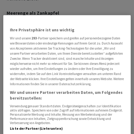
Meerenge als Zankapfel
Obwohl die Waffenruhe im Iran-Krieg weitestgehend
Ihre Privatsphäre ist uns wichtig
hält, hat es rund um die Strasse von Hormus schon
Wir und unsere
293
-Partner speichern und greifen auf personenbezogene Daten
mehrere gegenseitige Angriffe gegeben. Anfang Mai
wie Browserdaten oder eindeutige Kennungen auf Ihrem Gerät zu. Durch Auswahl
von Akzeptieren aktivieren Sie Tracking-Technologien für die unter „Wir und
etwa attackierte der Iran US-Militärschiffe in der
unsere Partner verarbeiten Daten, um Ihnen Dienste bereitzustellen“ aufgeführten
Meerenge mit Raketen und Schnellbooten, die USA
Zwecke. Wenn Tracker deaktiviert sind, sind manche Inhalte und Anzeigen
griffen Ziele auf dem iranischen Festland an.
möglicherweise nicht mehr so relevant für Sie. Sie können dieses Menü jederzeit
wieder aufrufen, um Ihre Einstellungen zu ändern oder Ihre Einwilligung zu
widerrufen, indem Sie auf den Link Voreinstellungen verwalten am unteren Rand
der Webseite klicken. Ihre Einstellungen gelten innerhalb unseres Website. Weitere
Informationen finden Sie in unserer Datenschutzerklärung.
Wir und unsere Partner verarbeiten Daten, um Folgendes
bereitzustellen:
Verwendung genauer Standortdaten. Endgeräteeigenschaften zur Identifikation
aktiv abfragen. Speichern von oder Zugriff auf Informationen auf einem Endgerät.
Personalisierte Werbung und Inhalte, Messung von Werbeleistung und der
Performance von Inhalten, Zielgruppenforschung sowie Entwicklung und
Verbesserung von Angeboten.
Liste der Partner (Lieferanten)