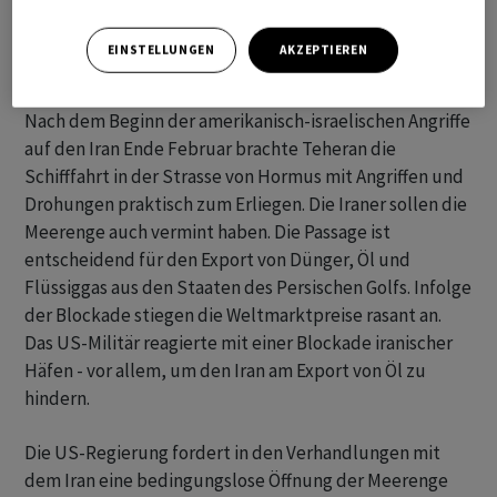
EINSTELLUNGEN
AKZEPTIEREN
Nach dem Beginn der amerikanisch-israelischen Angriffe
auf den Iran Ende Februar brachte Teheran die
Schifffahrt in der Strasse von Hormus mit Angriffen und
Drohungen praktisch zum Erliegen. Die Iraner sollen die
Meerenge auch vermint haben. Die Passage ist
entscheidend für den Export von Dünger, Öl und
Flüssiggas aus den Staaten des Persischen Golfs. Infolge
der Blockade stiegen die Weltmarktpreise rasant an.
Das US-Militär reagierte mit einer Blockade iranischer
Häfen - vor allem, um den Iran am Export von Öl zu
hindern.
Die US-Regierung fordert in den Verhandlungen mit
dem Iran eine bedingungslose Öffnung der Meerenge