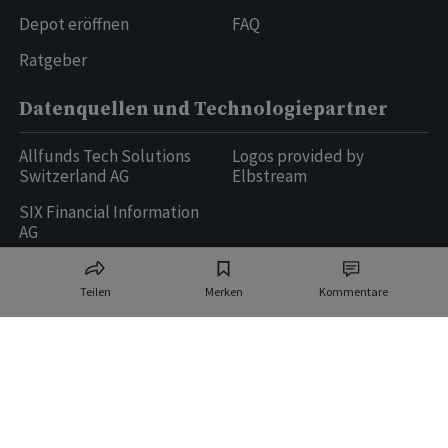
Depot eröffnen
FAQ
Ratgeber
Datenquellen und Technologiepartner
Allfunds Tech Solutions
Logos provided by
Switzerland AG
Elbstream
SIX Financial Information
AG
Teilen
Merken
Kommentare
Ringier AG | Ringier Medien Schweiz
16
weitere Publikationen