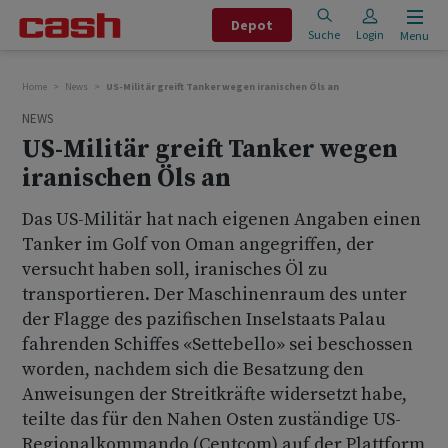
Depot
Suche
Login
Menu
Home
News
US-Militär greift Tanker wegen iranischen Öls an
NEWS
US-Militär greift Tanker wegen
iranischen Öls an
Das US-Militär hat nach eigenen Angaben einen
Tanker im Golf von Oman angegriffen, der
versucht haben soll, iranisches Öl zu
transportieren. Der Maschinenraum des unter
der Flagge des pazifischen Inselstaats Palau
fahrenden Schiffes «Settebello» sei beschossen
worden, nachdem sich die Besatzung den
Anweisungen der Streitkräfte widersetzt habe,
teilte das für den Nahen Osten zuständige US-
Regionalkommando (Centcom) auf der Plattform