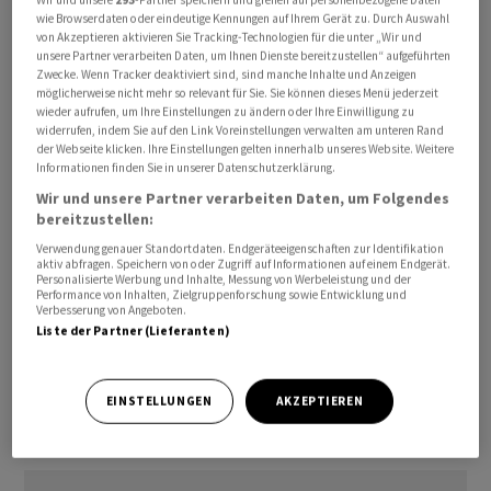
die Sicherheit der Handelsschifffahrt (UKMTO)
wie Browserdaten oder eindeutige Kennungen auf Ihrem Gerät zu. Durch Auswahl
von Akzeptieren aktivieren Sie Tracking-Technologien für die unter „Wir und
informiert. Demnach war im Maschinenraum ein Feuer
unsere Partner verarbeiten Daten, um Ihnen Dienste bereitzustellen“ aufgeführten
ausgebrochen. Die Besatzungsmitglieder wurden
Zwecke. Wenn Tracker deaktiviert sind, sind manche Inhalte und Anzeigen
möglicherweise nicht mehr so relevant für Sie. Sie können dieses Menü jederzeit
evakuiert. Es war von zwei Vermissten und einem
wieder aufrufen, um Ihre Einstellungen zu ändern oder Ihre Einwilligung zu
«Opfer» die Rede. Es war unklar, ob es sich dabei um ein
widerrufen, indem Sie auf den Link Voreinstellungen verwalten am unteren Rand
der Webseite klicken. Ihre Einstellungen gelten innerhalb unseres Website. Weitere
Todesopfer oder einen Verletzten handelte.
Informationen finden Sie in unserer Datenschutzerklärung.
Wir und unsere Partner verarbeiten Daten, um Folgendes
Die USA haben eine Blockade iranischer Häfen verhängt
bereitzustellen:
als Reaktion auf die faktische Blockade der Strasse von
Verwendung genauer Standortdaten. Endgeräteeigenschaften zur Identifikation
Hormus durch den Iran. Seit Mitte April wurden nach
aktiv abfragen. Speichern von oder Zugriff auf Informationen auf einem Endgerät.
Personalisierte Werbung und Inhalte, Messung von Werbeleistung und der
US-Angaben nun insgesamt acht Schiffe
Performance von Inhalten, Zielgruppenforschung sowie Entwicklung und
Verbesserung von Angeboten.
manövrierunfähig gemacht. Mit der Blockade der Häfen
Liste der Partner (Lieferanten)
machen die USA Druck auf den Iran, der wirtschaftlich
stark vom Ölhandel abhängt./rin/DP/men
EINSTELLUNGEN
AKZEPTIEREN
(AWP)