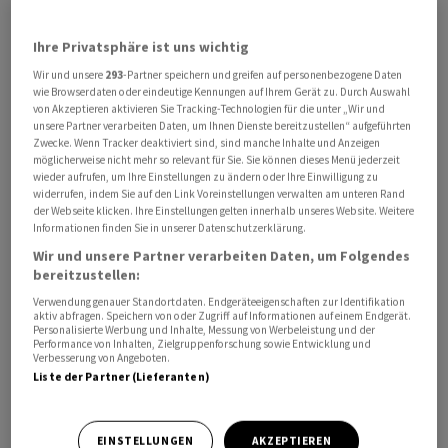
Nach Angaben des indischen Aussenministeriums gelten
Ihre Privatsphäre ist uns wichtig
drei indische Besatzungsmitglieder als vermisst. Die
Wir und unsere
293
-Partner speichern und greifen auf personenbezogene Daten
übrigen 24 seien gerettet worden. In Zusammenarbeit
wie Browserdaten oder eindeutige Kennungen auf Ihrem Gerät zu. Durch Auswahl
von Akzeptieren aktivieren Sie Tracking-Technologien für die unter „Wir und
mit den Behörden in Oman laufe eine Suchaktion nach
unsere Partner verarbeiten Daten, um Ihnen Dienste bereitzustellen“ aufgeführten
den vermissten Seeleuten.
Zwecke. Wenn Tracker deaktiviert sind, sind manche Inhalte und Anzeigen
möglicherweise nicht mehr so relevant für Sie. Sie können dieses Menü jederzeit
wieder aufrufen, um Ihre Einstellungen zu ändern oder Ihre Einwilligung zu
Das Ministerium verurteilte den Angriff in einer
widerrufen, indem Sie auf den Link Voreinstellungen verwalten am unteren Rand
der Webseite klicken. Ihre Einstellungen gelten innerhalb unseres Website. Weitere
Mitteilung. «Die Angriffe auf die Handelsschifffahrt und
Informationen finden Sie in unserer Datenschutzerklärung.
die zivile Infrastruktur in der Region müssen eingestellt
Wir und unsere Partner verarbeiten Daten, um Folgendes
werden», hiess es weiter, ohne die USA namentlich zu
bereitzustellen:
nennen. Berichten der Zeitung «The Hindu» und anderer
Verwendung genauer Standortdaten. Endgeräteeigenschaften zur Identifikation
indischer Medien zufolge bestellte das
aktiv abfragen. Speichern von oder Zugriff auf Informationen auf einem Endgerät.
Personalisierte Werbung und Inhalte, Messung von Werbeleistung und der
Aussenministerium aus Protest den stellvertretenden
Performance von Inhalten, Zielgruppenforschung sowie Entwicklung und
Verbesserung von Angeboten.
Botschafter der USA in Neu-Delhi ein.
Liste der Partner (Lieferanten)
Die Blockade der USA
EINSTELLUNGEN
AKZEPTIEREN