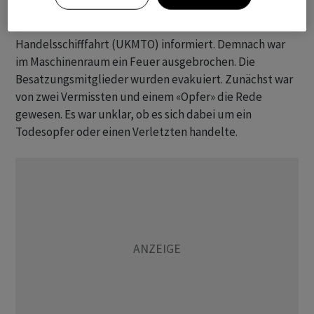
Über den Vorfall mit dem Tanker hatte zuvor die
britische Behörde für die Sicherheit der
Handelsschifffahrt (UKMTO) informiert. Demnach war
im Maschinenraum ein Feuer ausgebrochen. Die
Besatzungsmitglieder wurden evakuiert. Zunächst war
von zwei Vermissten und einem «Opfer» die Rede
gewesen. Es war unklar, ob es sich dabei um ein
Todesopfer oder einen Verletzten handelte.