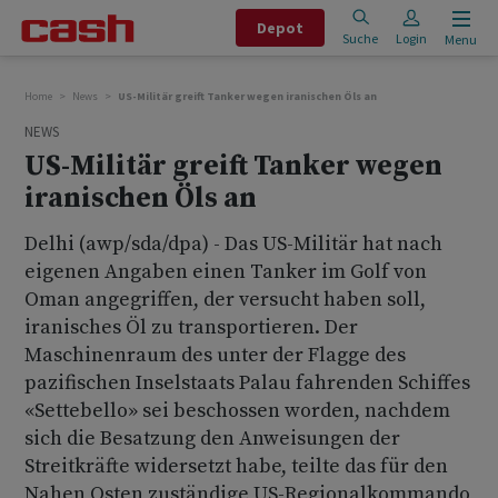
Depot
Suche
Login
Menu
Home
News
US-Militär greift Tanker wegen iranischen Öls an
NEWS
US-Militär greift Tanker wegen
iranischen Öls an
Delhi (awp/sda/dpa) - Das US-Militär hat nach
eigenen Angaben einen Tanker im Golf von
Oman angegriffen, der versucht haben soll,
iranisches Öl zu transportieren. Der
Maschinenraum des unter der Flagge des
pazifischen Inselstaats Palau fahrenden Schiffes
«Settebello» sei beschossen worden, nachdem
sich die Besatzung den Anweisungen der
Streitkräfte widersetzt habe, teilte das für den
Nahen Osten zuständige US-Regionalkommando