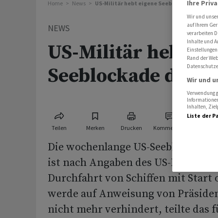
Ihre Priv
Home
News
US-Militär hebt eigene Seeblockade des Iran
Wir und unse
auf Ihrem Ger
NEWS
verarbeiten D
Inhalte und A
US-Militär hebt ei
Einstellungen
Rand der Webs
Datenschutze
Seeblockade des Ir
Wir und u
Verwendung ge
Informationen
Inhalten, Zi
Liste der P
Teilen
Merken
Drucken
Kommentare
Die wochenlange US-Seeblockade i
ist nach Angaben des US-Militärs 
Durchfahrt von Schiffen mit Start 
werde auf Anweisung von Präside
nicht mehr verhindert, teilte das 