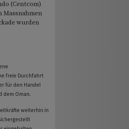
ndo (Centcom)
hen Massnahmen
ockade wurden
sene
 freie Durchfahrt
er für den Handel
nd dem Oman.
itkräfte weiterhin in
sichergestellt
s eingehalten