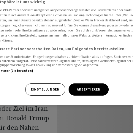
atsphäre ist uns wichtig
s auf
re
293
-Partner speichern und greifen auf personenbezogene Daten wie Browserdaten oder einde
ät zu. Durch Auswahl von Akzeptieren aktivieren Sie Tracking-Technologien für die unter „Wir un
aten, um Ihnen Dienste bereitzustellen“ aufgeführten Zwecke. Wenn Tracker deaktiviert sind, s
nzeigen möglicherweise nicht mehr so relevant für Sie. Sie können dieses Menü jederzeit wieder a
gene
 zu ändern oder Ihre Einwilligung zu widerrufen, indem Sie auf den Link Voreinstellungen verwal
eite klicken. Ihre Einstellungen gelten innerhalb unseres Website. Weitere Informationen finden 
rklärung.
ans auf
nsere Partner verarbeiten Daten, um Folgendes bereitzustellen:
nauer Standortdaten. Endgeräteeigenschaften zur Identifikation aktiv abfragen. Speichern von 
 auf einem Endgerät. Personalisierte Werbung und Inhalte, Messung von Werbeleistung und der
elgruppenforschung sowie Entwicklung und Verbesserung von Angeboten.
artner (Lieferanten)
ranischer Häfen
EINSTELLUNGEN
AKZEPTIEREN
aufgehoben. Die
oder Ziel im Iran
nt Donald Trump
für den Nahen