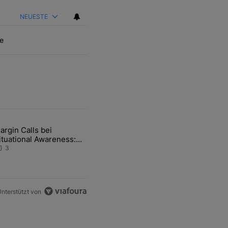
NEUESTE
e
ten Artikel der letzten 7 days.
argin Calls bei
hfrage der Zentralbanken könnte Goldpreis weiter belasten" mit 5 ko
ikel mit dem Titel "Margin Calls bei Situational Awareness: Alles übe
ituational Awareness:
lles über den Retter-
3
eal
nterstützt von