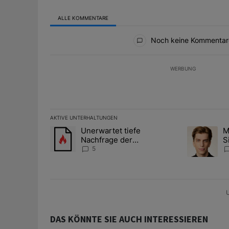
ALLE KOMMENTARE
Alle Kommentare
Noch keine Kommentar
WERBUNG
AKTIVE UNTERHALTUNGEN
Das Folgende ist eine Liste der am meisten kommentier
Unerwartet tiefe
M
Ein Trendartikel mit dem Titel "Unerwartet tiefe Nac
Ein Trendart
Nachfrage der
S
Zentralbanken könnte
A
5
Goldpreis weiter belasten
D
U
DAS KÖNNTE SIE AUCH INTERESSIEREN