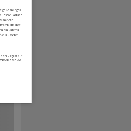
utige Kennungen
d unsere Partner
ind manche
ufrufen, um Ihre
ten am unteren
Sie in unserer
oder Zugriff auf
 Performance von