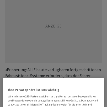
«Erinnerung: ALLE heute verfügbaren fortgeschrittenen
Fahrassistenz-Systeme erfordern, dass der Fahrer
jederzeit die Kontrolle behält», schrieb
Verkehrsminister Pete Buttigieg am Montag auf der
Ihre Privatsphäre ist uns wichtig
Online-Plattform X (ehemals Twitter).
Wir und unsere
293
-Partner speichern und greifen auf personenbezogene Daten
wie Browserdaten oder eindeutige Kennungen auf Ihrem Gerät zu. Durch Auswahl
In den vergangenen Tagen waren im Netz mehrere
von Akzeptieren aktivieren Sie Tracking-Technologien für die unter „Wir und