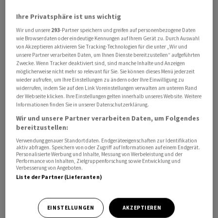
Ihre Privatsphäre ist uns wichtig
Bundeswirtschaftsministerin Katherina Reiche (CDU)
Wir und unsere
293
-Partner speichern und greifen auf personenbezogene Daten
bezeichnet die Sonderregelung für Deutschland in
wie Browserdaten oder eindeutige Kennungen auf Ihrem Gerät zu. Durch Auswahl
einer ersten Reaktion als «starkes Signal»: «Sie zeigt,
von Akzeptieren aktivieren Sie Tracking-Technologien für die unter „Wir und
unsere Partner verarbeiten Daten, um Ihnen Dienste bereitzustellen“ aufgeführten
dass Deutschland und die Vereinigten Staaten auch in
Zwecke. Wenn Tracker deaktiviert sind, sind manche Inhalte und Anzeigen
komplexen geopolitischen Fragen eng abgestimmt
möglicherweise nicht mehr so relevant für Sie. Sie können dieses Menü jederzeit
wieder aufrufen, um Ihre Einstellungen zu ändern oder Ihre Einwilligung zu
handeln und gemeinsam tragfähige Lösungen
widerrufen, indem Sie auf den Link Voreinstellungen verwalten am unteren Rand
ermöglichen.»
der Webseite klicken. Ihre Einstellungen gelten innerhalb unseres Website. Weitere
Informationen finden Sie in unserer Datenschutzerklärung.
Wir und unsere Partner verarbeiten Daten, um Folgendes
Zu Rosneft Deutschland gehört unter anderem die
bereitzustellen:
Raffinerie PCK in Schwedt, die weite Teile des
Verwendung genauer Standortdaten. Endgeräteeigenschaften zur Identifikation
Nordostens und Berlin mit Sprit, Heizöl und Kerosin
aktiv abfragen. Speichern von oder Zugriff auf Informationen auf einem Endgerät.
Personalisierte Werbung und Inhalte, Messung von Werbeleistung und der
versorgt. Sie gehört zu 54 Prozent deutschen Töchtern
Performance von Inhalten, Zielgruppenforschung sowie Entwicklung und
des russischen Staatskonzerns. Nach dem Angriff
Verbesserung von Angeboten.
Liste der Partner (Lieferanten)
Russlands auf die Ukraine stellte der Bund die Rosneft-
Töchter unter Treuhandverwaltung, er hat die
Kontrolle.
EINSTELLUNGEN
AKZEPTIEREN