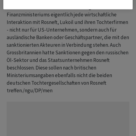
Die US-Sanktionen verbieten nach Angaben des US-
Finanzministeriums eigentlich jede wirtschaftliche
Interaktion mit Rosneft, Lukoil und ihren Tochterfirmen
- nicht nur für US-Unternehmen, sondern auch für
ausländische Banken oder Geschäftspartner, die mit den
sanktionierten Akteuren in Verbindung stehen. Auch
Grossbritannien hatte Sanktionen gegen den russischen
Öl-Sektor und das Staatsunternehmen Rosneft
beschlossen. Diese sollen nach britischen
Ministeriumsangaben ebenfalls nicht die beiden
deutschen Tochtergesellschaften von Rosneft
treffen./ngu/DP/men