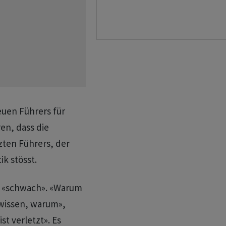
euen Führers für
en, dass die
ten Führers, der
ik stösst.
s «schwach». «Warum
e wissen, warum»,
ist verletzt». Es