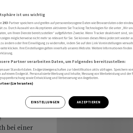
t verletzt
atsphäre ist uns wichtig
re
293
-Partner speichern und greifen auf personenbezogene Daten wie Browserdaten oder einde
ns neuer
ät zu. Durch Auswahl von Akzeptieren aktivieren Sie Tracking-Technologien für die unter „Wir un
aten, um Ihnen Dienste bereitzustellen“ aufgeführten Zwecke. Wenn Tracker deaktiviert sind, s
nzeigen möglicherweise nicht mehr so relevant für Sie. Sie können dieses Menü jederzeit wieder a
 verletzt
 zu ändern oder Ihre Einwilligung zu widerrufen, indem Sie auf den Link Voreinstellungen verwal
eite klicken. Ihre Einstellungen gelten innerhalb unseres Website. Weitere Informationen finden 
rklärung.
nsere Partner verarbeiten Daten, um Folgendes bereitzustellen:
nauer Standortdaten. Endgeräteeigenschaften zur Identifikation aktiv abfragen. Speichern von 
 auf einem Endgerät. Personalisierte Werbung und Inhalte, Messung von Werbeleistung und der
elgruppenforschung sowie Entwicklung und Verbesserung von Angeboten.
artner (Lieferanten)
chtaba
S-Regierung
EINSTELLUNGEN
AKZEPTIEREN
r «verwundet und
e
h bei einer