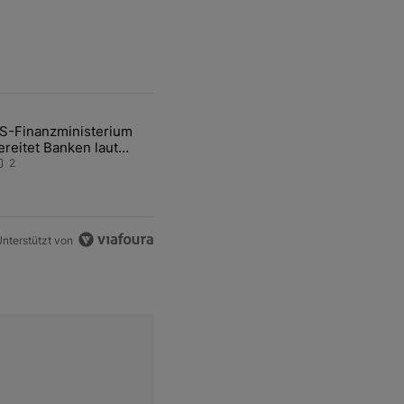
ten Artikel der letzten 7 days.
S-Finanzministerium
ational Awareness: Alles über den Retter-Deal" mit 3 kommentare.
ikel mit dem Titel "US-Finanzministerium bereitet Banken laut Inside
ereitet Banken laut
nsider auf eventuelle
2
en-Intervention vor
nterstützt von