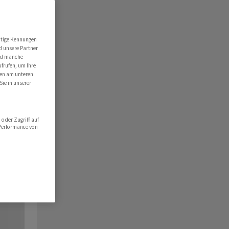
utige Kennungen
d unsere Partner
ind manche
ufrufen, um Ihre
ten am unteren
Sie in unserer
oder Zugriff auf
 Performance von