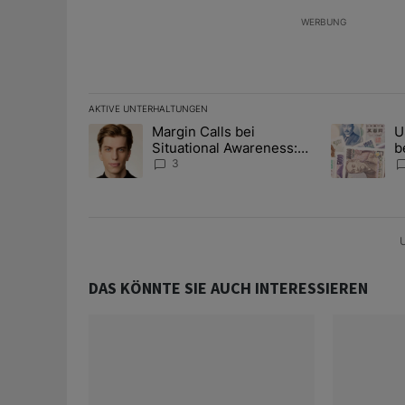
WERBUNG
AKTIVE UNTERHALTUNGEN
Das Folgende ist eine Liste der am meisten kommentier
Margin Calls bei
U
Ein Trendartikel mit dem Titel "Margin Calls bei Situ
Ein Trendart
Situational Awareness:
b
Alles über den Retter-
I
3
Deal
Y
U
DAS KÖNNTE SIE AUCH INTERESSIEREN