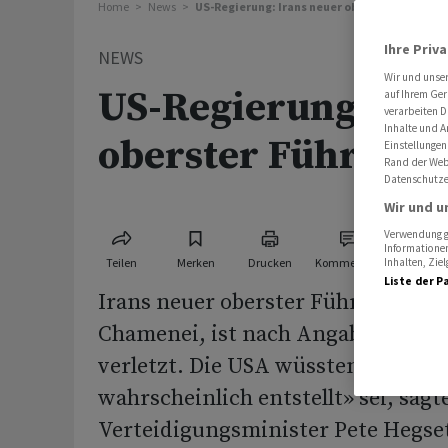
Home
News
US-Regierung: Irans neuer oberster Führer is
Ihre Priv
NEWS
Wir und unse
US-Regierung: Ira
auf Ihrem Ger
verarbeiten D
Inhalte und A
oberster Führer ist
Einstellungen
Rand der Webs
Datenschutze
Wir und u
Verwendung ge
Informationen
Teilen
Merken
Drucken
Kommentare
Inhalten, Zi
Liste der P
Irans neuer oberster Führer, Mods
Chamenei, ist nach Angaben der U
verletzt. Die USA wüssten, dass e
wahrscheinlich entstellt» sei, sagt
Verteidigungsminister Pete Hegset