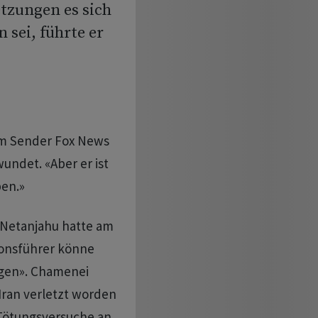
tzungen es sich
sei, führte er
em Sender Fox News
undet. «Aber er ist
ben.»
n Netanjahu hatte am
ionsführer könne
eigen». Chamenei
m Iran verletzt worden
 Tötungsversuche an,