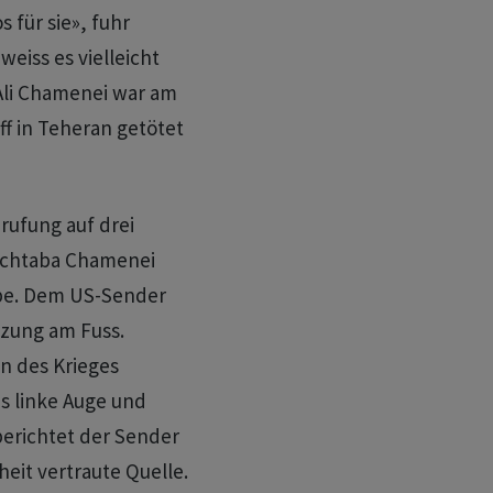
s für sie», fuhr
weiss es vielleicht
 Ali Chamenei war am
ff in Teheran getötet
rufung auf drei
dschtaba Chamenei
abe. Dem US-Sender
tzung am Fuss.
n des Krieges
as linke Auge und
berichtet der Sender
eit vertraute Quelle.