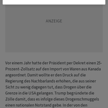
Vor einem Jahr hatte der Präsident per Dekret einen 25-
Prozent-Zollsatz auf den Import von Waren aus Kanada
angeordnet. Damit wollte er den Druck auf die
Regierung des Nachbarlands erhöhen, die aus seiner
Sicht zu wenig dagegen tut, dass Drogen über die
Grenze in die USA gelangen. Trump begründete die
Zölle damit, dass es infolge dieses Drogenschmuggels
einen nationalen Notstand gebe. In der von den