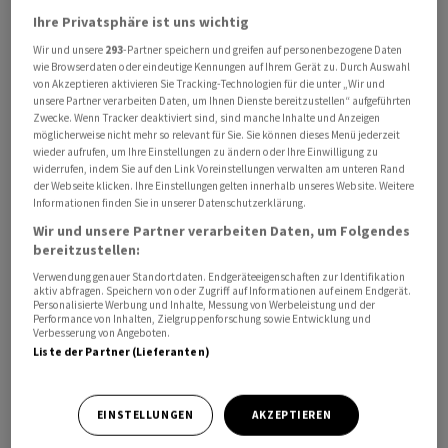
mehrere Abweichler in den eigenen Reihen gibt, ist
Ihre Privatsphäre ist uns wichtig
bemerkenswert. Der Präsident hatte bis zuletzt
Wir und unsere
293
-Partner speichern und greifen auf personenbezogene Daten
versucht, Einfluss auf die eigene Partei zu nehmen und
wie Browserdaten oder eindeutige Kennungen auf Ihrem Gerät zu. Durch Auswahl
von Akzeptieren aktivieren Sie Tracking-Technologien für die unter „Wir und
das Votum zu verhindern. Auf der Plattform Truth
unsere Partner verarbeiten Daten, um Ihnen Dienste bereitzustellen“ aufgeführten
Social schrieb er, dass jeder Republikaner im US-
Zwecke. Wenn Tracker deaktiviert sind, sind manche Inhalte und Anzeigen
möglicherweise nicht mehr so relevant für Sie. Sie können dieses Menü jederzeit
Parlament, der gegen Zölle stimme, die Konsequenzen
wieder aufrufen, um Ihre Einstellungen zu ändern oder Ihre Einwilligung zu
bei kommenden Wahlen zu spüren bekommen werde.
widerrufen, indem Sie auf den Link Voreinstellungen verwalten am unteren Rand
der Webseite klicken. Ihre Einstellungen gelten innerhalb unseres Website. Weitere
Informationen finden Sie in unserer Datenschutzerklärung.
Faktisch hat das Ergebnis der Abstimmung aber ohnehin
Wir und unsere Partner verarbeiten Daten, um Folgendes
eher symbolischen Wert: Denn um die betroffenen Zölle
bereitzustellen:
zurückzunehmen, müsste noch der Senat als zweite
Verwendung genauer Standortdaten. Endgeräteeigenschaften zur Identifikation
Parlamentskammer zustimmen. Und danach müsste
aktiv abfragen. Speichern von oder Zugriff auf Informationen auf einem Endgerät.
Personalisierte Werbung und Inhalte, Messung von Werbeleistung und der
Trump selbst seine Unterschrift unter die Resolution
Performance von Inhalten, Zielgruppenforschung sowie Entwicklung und
Verbesserung von Angeboten.
setzen. Damit ist kaum zu rechnen, zumal Zölle ein
Liste der Partner (Lieferanten)
Kerninstrument seiner aggressiven Handelspolitik sind.
EINSTELLUNGEN
AKZEPTIEREN