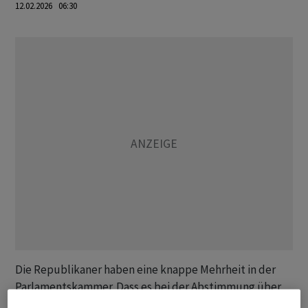
12.02.2026 06:30
Die Republikaner haben eine knappe Mehrheit in der
Parlamentskammer. Dass es bei der Abstimmung über
einen so elementaren Pfeiler der Politik Trumps gleich