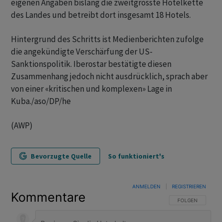
eigenen Angaben bislang die zweitgrösste Hotelkette
des Landes und betreibt dort insgesamt 18 Hotels.
Hintergrund des Schritts ist Medienberichten zufolge
die angekündigte Verschärfung der US-
Sanktionspolitik. Iberostar bestätigte diesen
Zusammenhang jedoch nicht ausdrücklich, sprach aber
von einer «kritischen und komplexen» Lage in
Kuba./aso/DP/he
(AWP)
Bevorzugte Quelle
So funktioniert's
ANMELDEN
|
REGISTRIEREN
Kommentare
FOLGE DIESER U
FOLGEN