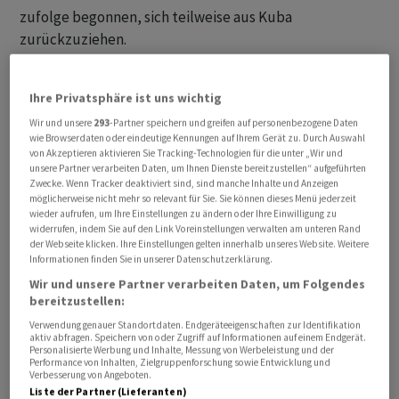
zufolge begonnen, sich teilweise aus Kuba
zurückzuziehen.
Die Regierung von US-Präsident Donald Trump hatte
Ihre Privatsphäre ist uns wichtig
Anfang Mai neue Sanktionen gegen Gaesa verhängt. Ziel
Wir und unsere
293
-Partner speichern und greifen auf personenbezogene Daten
sei es, der kommunistischen Militärführung und den
wie Browserdaten oder eindeutige Kennungen auf Ihrem Gerät zu. Durch Auswahl
Eliten des Landes den Zugang zu Vermögenswerten zu
von Akzeptieren aktivieren Sie Tracking-Technologien für die unter „Wir und
entziehen. Auch ausländischen Banken und
unsere Partner verarbeiten Daten, um Ihnen Dienste bereitzustellen“ aufgeführten
Zwecke. Wenn Tracker deaktiviert sind, sind manche Inhalte und Anzeigen
Unternehmen drohen ab dem 5. Juni Sanktionen, falls
möglicherweise nicht mehr so relevant für Sie. Sie können dieses Menü jederzeit
sie weiterhin mit dem Konzern zusammenarbeiten.
wieder aufrufen, um Ihre Einstellungen zu ändern oder Ihre Einwilligung zu
widerrufen, indem Sie auf den Link Voreinstellungen verwalten am unteren Rand
Schätzungen zufolge kontrolliert Gaesa mindestens 40
der Webseite klicken. Ihre Einstellungen gelten innerhalb unseres Website. Weitere
Prozent der kubanischen Wirtschaft in verschiedenen
Informationen finden Sie in unserer Datenschutzerklärung.
Bereichen.
Wir und unsere Partner verarbeiten Daten, um Folgendes
bereitzustellen:
Laut Kuba will Washington den Inselstaat
Verwendung genauer Standortdaten. Endgeräteeigenschaften zur Identifikation
aktiv abfragen. Speichern von oder Zugriff auf Informationen auf einem Endgerät.
wirtschaftlich isolieren
Personalisierte Werbung und Inhalte, Messung von Werbeleistung und der
Performance von Inhalten, Zielgruppenforschung sowie Entwicklung und
Verbesserung von Angeboten.
Havanna kritisierte die US-Sanktionen scharf. «Das
Liste der Partner (Lieferanten)