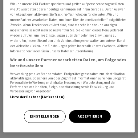
Wir und unsere
293
-Partner speichern und greifen auf personenbezogene Daten
Entscheidungsmacht über den Krieg so beim
wie Browserdaten oder eindeutige Kennungen auf Ihrem Gerät zu. Durch Auswahl
Präsidenten belassen. Ziel der Demokraten ist es, den
von Akzeptieren aktivieren Sie Tracking-Technologien für die unter „Wir und
unsere Partner verarbeiten Daten, um Ihnen Dienste bereitzustellen“ aufgeführten
Iran-Krieg mit dem Antrag zu beenden.
Zwecke. Wenn Tracker deaktiviert sind, sind manche Inhalte und Anzeigen
möglicherweise nicht mehr so relevant für Sie. Sie können dieses Menü jederzeit
Die sogenannte War Powers Resolution wurde erstmals
wieder aufrufen, um Ihre Einstellungen zu ändern oder Ihre Einwilligung zu
widerrufen, indem Sie auf den Link Voreinstellungen verwalten am unteren Rand
als Reaktion auf den Vietnam-Krieg 1973 angewendet.
der Webseite klicken. Ihre Einstellungen gelten innerhalb unseres Website. Weitere
Ihr zufolge darf der Präsident lediglich 60 Tage lang
Informationen finden Sie in unserer Datenschutzerklärung.
eigenmächtig Krieg führen und braucht danach die
Wir und unsere Partner verarbeiten Daten, um Folgendes
bereitzustellen:
Zustimmung des Kongresses.
Verwendung genauer Standortdaten. Endgeräteeigenschaften zur Identifikation
aktiv abfragen. Speichern von oder Zugriff auf Informationen auf einem Endgerät.
Möglich wurde die Mehrheit durch vier Republikaner,
Personalisierte Werbung und Inhalte, Messung von Werbeleistung und der
Performance von Inhalten, Zielgruppenforschung sowie Entwicklung und
die mit der Linie ihrer Partei brachen. Darunter sticht vor
Verbesserung von Angeboten.
allem Senator Bill Cassidy aus Louisiana heraus: Er hatte
Liste der Partner (Lieferanten)
in vorigen Abstimmungen dagegen votiert, änderte nun
jedoch sein Abstimmungsverhalten, nachdem er ohne
EINSTELLUNGEN
AKZEPTIEREN
Trumps Unterstützung die Vorwahl in seinem
Bundesstaat verloren hatte./jcf/DP/zb