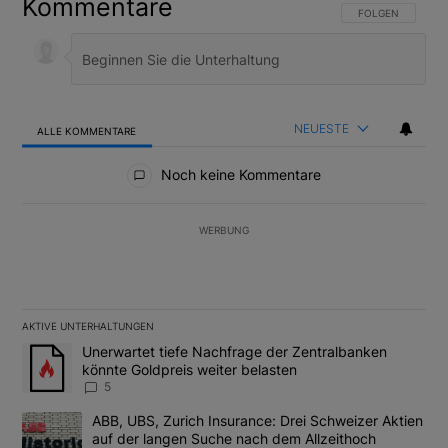
Kommentare
FOLGE DIESER U
FOLGEN
NEUESTE
ALLE KOMMENTARE
Alle Kommentare
Noch keine Kommentare
WERBUNG
AKTIVE UNTERHALTUNGEN
Das Folgende ist eine Liste der am meisten kommentierten Artikel
Ein Trendartikel mit dem Titel "Unerwartet tiefe Nachfrage der 
Unerwartet tiefe Nachfrage der Zentralbanken
könnte Goldpreis weiter belasten
5
Ein Trendartikel mit dem Titel "ABB, UBS, Zurich Insurance: Dre
ABB, UBS, Zurich Insurance: Drei Schweizer Aktien
auf der langen Suche nach dem Allzeithoch