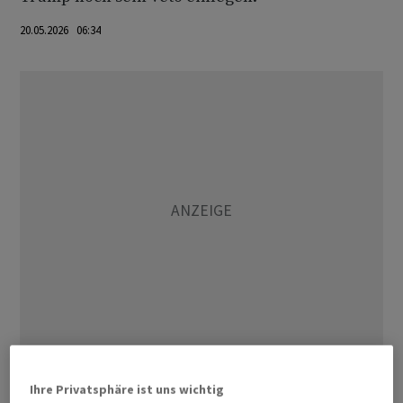
20.05.2026 06:34
Zuvor hatten Republikaner in mehreren Abstimmungen
Ihre Privatsphäre ist uns wichtig
des Kongresses dagegen gestimmt und die