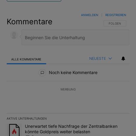
ANMELDEN
|
REGISTRIEREN
Kommentare
FOLGE DIESER U
FOLGEN
NEUESTE
ALLE KOMMENTARE
Alle Kommentare
Noch keine Kommentare
WERBUNG
AKTIVE UNTERHALTUNGEN
Das Folgende ist eine Liste der am meisten kommentierten Artikel
Ein Trendartikel mit dem Titel "Unerwartet tiefe Nachfrage der 
Unerwartet tiefe Nachfrage der Zentralbanken
könnte Goldpreis weiter belasten