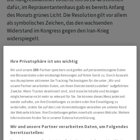
dafür, im Repräsentantenhaus gab es bereits Anfang
des Monats grünes Licht. Die Resolution gilt vor allem
als symbolisches Zeichen, das den wachsenden
Widerstand im Kongress gegen den Iran-Krieg
widerspiegelt.
Keine unmittelbaren Folgen für US-Kurs gegenüber
dem Iran
Ihre Privatsphäre ist uns wichtig
Wir und unsere
293
-Partner speichern und greifen auf personenbezogene Daten
Vier Republikaner stimmten gemeinsam mit fast allen
wie Browserdaten oder eindeutige Kennungen auf Ihrem Gerät zu. Durch Auswahl
von Akzeptieren aktivieren Sie Tracking-Technologien für die unter „Wir und
Demokraten für die Vorlage. Mehrere Republikaner
unsere Partner verarbeiten Daten, um Ihnen Dienste bereitzustellen“ aufgeführten
hatten zuvor Kritik am jüngst zwischen Washington und
Zwecke. Wenn Tracker deaktiviert sind, sind manche Inhalte und Anzeigen
möglicherweise nicht mehr so relevant für Sie. Sie können dieses Menü jederzeit
Teheran geschlossenen Rahmenabkommen zur
wieder aufrufen, um Ihre Einstellungen zu ändern oder Ihre Einwilligung zu
Beilegung des Kriegs geäussert. Sie bemängelten etwa
widerrufen, indem Sie auf den Link Voreinstellungen verwalten am unteren Rand
der Webseite klicken. Ihre Einstellungen gelten innerhalb unseres Website. Weitere
vorgesehene Sanktionserleichterungen und
Informationen finden Sie in unserer Datenschutzerklärung.
milliardenschweren Hilfen für den Wiederaufbau des
Wir und unsere Partner verarbeiten Daten, um Folgendes
Irans.
bereitzustellen: