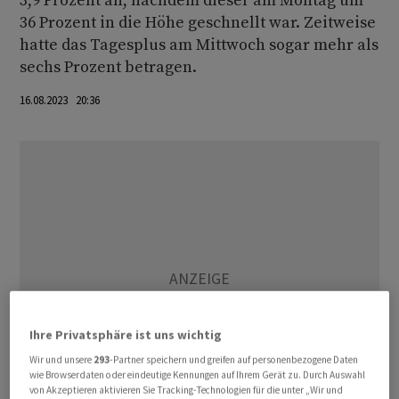
3,9 Prozent an, nachdem dieser am Montag um
36 Prozent in die Höhe geschnellt war. Zeitweise
hatte das Tagesplus am Mittwoch sogar mehr als
sechs Prozent betragen.
16.08.2023 20:36
Ihre Privatsphäre ist uns wichtig
Wir und unsere
293
-Partner speichern und greifen auf personenbezogene Daten
wie Browserdaten oder eindeutige Kennungen auf Ihrem Gerät zu. Durch Auswahl
von Akzeptieren aktivieren Sie Tracking-Technologien für die unter „Wir und