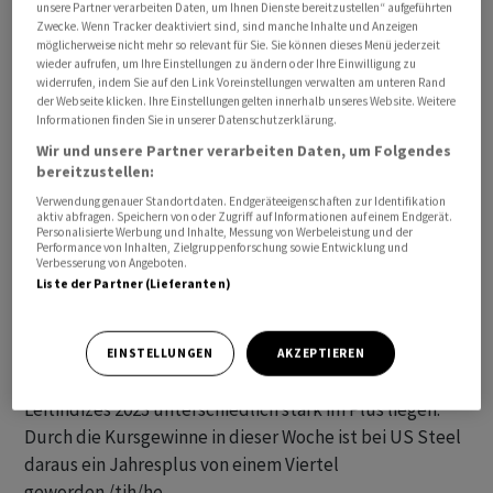
unsere Partner verarbeiten Daten, um Ihnen Dienste bereitzustellen“ aufgeführten
Zwecke. Wenn Tracker deaktiviert sind, sind manche Inhalte und Anzeigen
möglicherweise nicht mehr so relevant für Sie. Sie können dieses Menü jederzeit
Der Wettbewerber Cleveland-Cliffs und die US-
wieder aufrufen, um Ihre Einstellungen zu ändern oder Ihre Einwilligung zu
Industrieholding Esmark sind seit Montag als
widerrufen, indem Sie auf den Link Voreinstellungen verwalten am unteren Rand
der Webseite klicken. Ihre Einstellungen gelten innerhalb unseres Website. Weitere
Interessenten bekannt. Die Nachrichtenagentur
Informationen finden Sie in unserer Datenschutzerklärung.
Reuters berichtete nun, auch der europäische
Wir und unsere Partner verarbeiten Daten, um Folgendes
Wettbewerber Arcelormittal erwäge, eine Offerte
bereitzustellen:
abzugeben. Für diesen wäre es eine Rückkehr in die
Verwendung genauer Standortdaten. Endgeräteeigenschaften zur Identifikation
USA, denn das dortige Geschäft war erst vor drei Jahren
aktiv abfragen. Speichern von oder Zugriff auf Informationen auf einem Endgerät.
Personalisierte Werbung und Inhalte, Messung von Werbeleistung und der
fast vollständig an Cleveland-Cliffs abgegeben worden.
Performance von Inhalten, Zielgruppenforschung sowie Entwicklung und
Verbesserung von Angeboten.
Liste der Partner (Lieferanten)
Die Spekulationen übertünchen ein bislang dürftiges
Jahr für die Anleger von US Steel. In der Vorwoche hatte
der Kurs noch mehr als neun Prozent unter dem Kurs
EINSTELLUNGEN
AKZEPTIEREN
zum Jahreswechsel gelegen, während die US-
Leitindizes 2023 unterschiedlich stark im Plus liegen.
Durch die Kursgewinne in dieser Woche ist bei US Steel
daraus ein Jahresplus von einem Viertel
geworden./tih/he