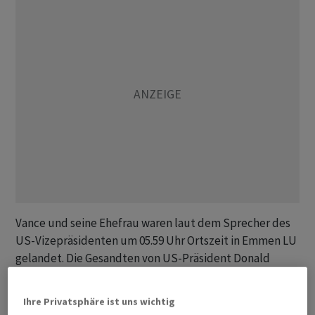
Vance und seine Ehefrau waren laut dem Sprecher des
US-Vizepräsidenten um 05.59 Uhr Ortszeit in Emmen LU
gelandet. Die Gesandten von US-Präsident Donald
Trump, Steve Witkoff und Jared Kushner, befanden sich
bereits seit Samstag auf dem Bürgenstock.
Ihre Privatsphäre ist uns wichtig