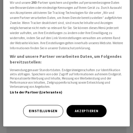
Wir und unsere
293
-Partner speichern und greifen auf personenbezogene Daten
Auch die Delegation aus Teheran war bereits am
wie Browserdaten oder eindeutige Kennungen auf Ihrem Gerät zu. Durch Auswahl
Samstagabend im Hotel eingetroffen. Unter den
von Akzeptieren aktivieren Sie Tracking-Technologien für die unter „Wir und
unsere Partner verarbeiten Daten, um Ihnen Dienste bereitzustellen“ aufgeführten
Vermittlern war auch Katar, Eigentümer des Hotels, seit
Zwecke. Wenn Tracker deaktiviert sind, sind manche Inhalte und Anzeigen
Freitag hochrangig vertreten. Pakistan kündigte am
möglicherweise nicht mehr so relevant für Sie. Sie können dieses Menü jederzeit
wieder aufrufen, um Ihre Einstellungen zu ändern oder Ihre Einwilligung zu
Samstagabend die Entsendung von Premierminister
widerrufen, indem Sie auf den Link Voreinstellungen verwalten am unteren Rand
Shehbaz Sharif sowie des einflussreichen
der Webseite klicken. Ihre Einstellungen gelten innerhalb unseres Website. Weitere
Informationen finden Sie in unserer Datenschutzerklärung.
pakistanischen Armeechefs an.
Wir und unsere Partner verarbeiten Daten, um Folgendes
bereitzustellen:
Die Verhandlungen auf Expertenebene sollen nach ihrer
Verwendung genauer Standortdaten. Endgeräteeigenschaften zur Identifikation
Verschiebung vom Freitag am Sonntag beginnen. Ziel ist
aktiv abfragen. Speichern von oder Zugriff auf Informationen auf einem Endgerät.
es, das am Mittwoch von Washington und Teheran
Personalisierte Werbung und Inhalte, Messung von Werbeleistung und der
Performance von Inhalten, Zielgruppenforschung sowie Entwicklung und
unterzeichnete Grundsatzabkommen in eine
Verbesserung von Angeboten.
Liste der Partner (Lieferanten)
endgültige Vereinbarung zu überführen. Bis zu einer
abschliessenden Einigung dürfte der Prozess rund zwei
Monate dauern. Auf der Traktandenliste steht unter
EINSTELLUNGEN
AKZEPTIEREN
anderem das iranische Atomprogramm.