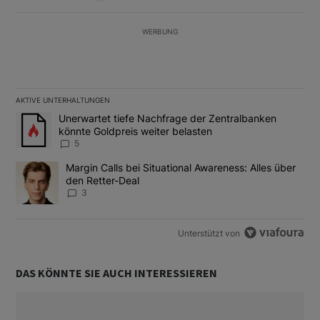
WERBUNG
AKTIVE UNTERHALTUNGEN
Das Folgende ist eine Liste der am meisten kommentierten Artikel
Ein Trendartikel mit dem Titel "Unerwartet tiefe Nachfrage der 
Unerwartet tiefe Nachfrage der Zentralbanken
könnte Goldpreis weiter belasten
5
Ein Trendartikel mit dem Titel "Margin Calls bei Situational Awar
Margin Calls bei Situational Awareness: Alles über
den Retter-Deal
3
Unterstützt von
DAS KÖNNTE SIE AUCH INTERESSIEREN