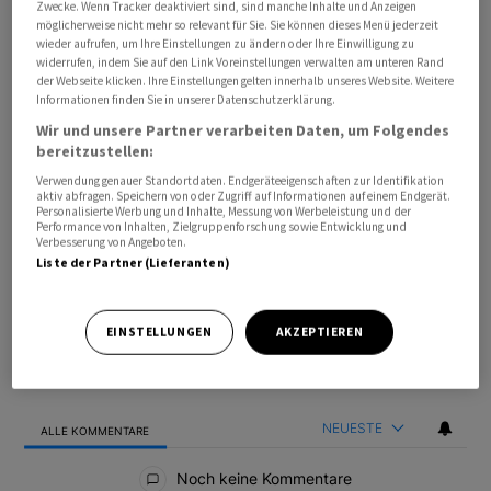
Zwecke. Wenn Tracker deaktiviert sind, sind manche Inhalte und Anzeigen
möglicherweise nicht mehr so relevant für Sie. Sie können dieses Menü jederzeit
wieder aufrufen, um Ihre Einstellungen zu ändern oder Ihre Einwilligung zu
widerrufen, indem Sie auf den Link Voreinstellungen verwalten am unteren Rand
der Webseite klicken. Ihre Einstellungen gelten innerhalb unseres Website. Weitere
Informationen finden Sie in unserer Datenschutzerklärung.
Wir und unsere Partner verarbeiten Daten, um Folgendes
bereitzustellen:
Verwendung genauer Standortdaten. Endgeräteeigenschaften zur Identifikation
aktiv abfragen. Speichern von oder Zugriff auf Informationen auf einem Endgerät.
Bevorzugte Quelle
So funktioniert's
Personalisierte Werbung und Inhalte, Messung von Werbeleistung und der
Performance von Inhalten, Zielgruppenforschung sowie Entwicklung und
Verbesserung von Angeboten.
Liste der Partner (Lieferanten)
ANMELDEN
|
REGISTRIEREN
Kommentare
FOLGE DIESER U
FOLGEN
EINSTELLUNGEN
AKZEPTIEREN
NEUESTE
ALLE KOMMENTARE
Alle Kommentare
Noch keine Kommentare