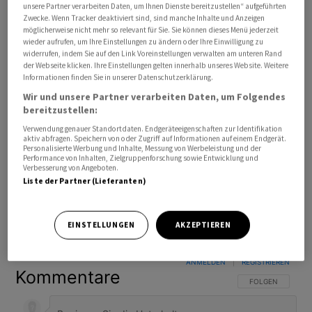
unsere Partner verarbeiten Daten, um Ihnen Dienste bereitzustellen“ aufgeführten
Zwecke. Wenn Tracker deaktiviert sind, sind manche Inhalte und Anzeigen
möglicherweise nicht mehr so relevant für Sie. Sie können dieses Menü jederzeit
wieder aufrufen, um Ihre Einstellungen zu ändern oder Ihre Einwilligung zu
widerrufen, indem Sie auf den Link Voreinstellungen verwalten am unteren Rand
der Webseite klicken. Ihre Einstellungen gelten innerhalb unseres Website. Weitere
Informationen finden Sie in unserer Datenschutzerklärung.
Wir und unsere Partner verarbeiten Daten, um Folgendes
bereitzustellen:
Verwendung genauer Standortdaten. Endgeräteeigenschaften zur Identifikation
aktiv abfragen. Speichern von oder Zugriff auf Informationen auf einem Endgerät.
Personalisierte Werbung und Inhalte, Messung von Werbeleistung und der
Performance von Inhalten, Zielgruppenforschung sowie Entwicklung und
Verbesserung von Angeboten.
Liste der Partner (Lieferanten)
Bevorzugte Quelle
So funktioniert's
EINSTELLUNGEN
AKZEPTIEREN
ANMELDEN
|
REGISTRIEREN
Kommentare
FOLGE DIESER U
FOLGEN