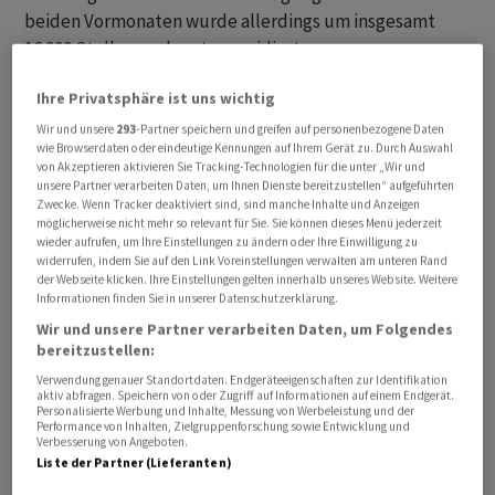
beiden Vormonaten wurde allerdings um insgesamt
16.000 Stellen nach unten revidiert.
Ihre Privatsphäre ist uns wichtig
«Jobs wurden einmal mehr vor allem im
Dienstleistungssektor geschaffen, und zwar vor allem
Wir und unsere
293
-Partner speichern und greifen auf personenbezogene Daten
wie Browserdaten oder eindeutige Kennungen auf Ihrem Gerät zu. Durch Auswahl
da, wo der Mensch gefordert ist», schreibt Thomas
von Akzeptieren aktivieren Sie Tracking-Technologien für die unter „Wir und
Gitzel, Chefvolkswirt der VP Bank. «Der Einsatz von
unsere Partner verarbeiten Daten, um Ihnen Dienste bereitzustellen“ aufgeführten
Zwecke. Wenn Tracker deaktiviert sind, sind manche Inhalte und Anzeigen
Künstlicher Intelligenz ersetzt hingegen in anderen
möglicherweise nicht mehr so relevant für Sie. Sie können dieses Menü jederzeit
Dienstleistungsbereichen den Menschen, was sich in
wieder aufrufen, um Ihre Einstellungen zu ändern oder Ihre Einwilligung zu
widerrufen, indem Sie auf den Link Voreinstellungen verwalten am unteren Rand
einem Jobabbau niederschlägt.» In der
der Webseite klicken. Ihre Einstellungen gelten innerhalb unseres Website. Weitere
Informationstechnologie sei die Beschäftigung um 11
Informationen finden Sie in unserer Datenschutzerklärung.
Prozent gesunken. «Dies zeigt wie einschneidend die
Wir und unsere Partner verarbeiten Daten, um Folgendes
Künstliche Intelligenz auf dem Arbeitsmarkt bereits
bereitzustellen:
ist», schreibt Gitzel.
Verwendung genauer Standortdaten. Endgeräteeigenschaften zur Identifikation
aktiv abfragen. Speichern von oder Zugriff auf Informationen auf einem Endgerät.
Personalisierte Werbung und Inhalte, Messung von Werbeleistung und der
Performance von Inhalten, Zielgruppenforschung sowie Entwicklung und
Verbesserung von Angeboten.
Liste der Partner (Lieferanten)