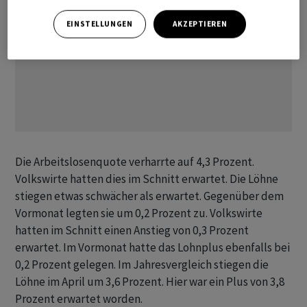
EINSTELLUNGEN
AKZEPTIEREN
Die Arbeitslosenquote verharrte auf 4,3 Prozent.
Volkswirte hatten dies im Schnitt erwartet. Die Löhne
stiegen etwas schwächer als erwartet. Gegenüber dem
Vormonat legten sie um 0,2 Prozent zu. Volkswirte
hatten im Schnitt einen Anstieg von 0,3 Prozent
erwartet. Im Vormonat hatte das Lohnplus ebenfalls bei
0,2 Prozent gelegen. Im Jahresvergleich stiegen die
Löhne im April um 3,6 Prozent. Hier war ein Plus von 3,8
Prozent erwartet worden.