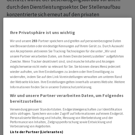
durch den Dienstleistungssektor. Der Stellenaufbau
konzentrierte sich erneut auf den privaten
Gesundheitsbereich. Im Freizeit- und
Gastronomiesektor wurde hingegen Beschäftigung
Ihre Privatsphäre ist uns wichtig
abgebaut. «Die Fussball-Weltmeisterschaft, deren
Wir und unsere
293
-Partner speichern und greifen auf personenbezogene Daten
Beginn mit der Erfassungswoche für die
wie Browserdaten oder eindeutige Kennungen auf Ihrem Gerät zu. Durch Auswahl
Arbeitsmarktdaten zusammenfiel, hat wider Erwarten
von Akzeptieren aktivieren Sie Tracking-Technologien für die unter „Wir und
unsere Partner verarbeiten Daten, um Ihnen Dienste bereitzustellen“ aufgeführten
nicht für mehr Stellen gesorgt», sagte Bernd
Zwecke. Wenn Tracker deaktiviert sind, sind manche Inhalte und Anzeigen
Weidensteiner, USA-Experte bei der Commerzbank.
möglicherweise nicht mehr so relevant für Sie. Sie können dieses Menü jederzeit
wieder aufrufen, um Ihre Einstellungen zu ändern oder Ihre Einwilligung zu
widerrufen, indem Sie auf den Link Voreinstellungen verwalten am unteren Rand
Die Arbeitslosenquote fiel um 0,1 Prozentpunkte auf
der Webseite klicken. Ihre Einstellungen gelten innerhalb unseres Website. Weitere
Informationen finden Sie in unserer Datenschutzerklärung.
4,2 Prozent. Volkswirte hatten im Schnitt einen
Wir und unsere Partner verarbeiten Daten, um Folgendes
unveränderten Wert von 4,3 Prozent erwartet. Grund für
bereitzustellen:
die positive Entwicklung der Quote ist die langsamer
Verwendung genauer Standortdaten. Endgeräteeigenschaften zur Identifikation
wachsende Arbeitsbevölkerung. So hat die Politik von
aktiv abfragen. Speichern von oder Zugriff auf Informationen auf einem Endgerät.
Personalisierte Werbung und Inhalte, Messung von Werbeleistung und der
US-Präsident Donald Trump zu einer geringeren
Performance von Inhalten, Zielgruppenforschung sowie Entwicklung und
Zuwanderung geführt.
Verbesserung von Angeboten.
Liste der Partner (Lieferanten)