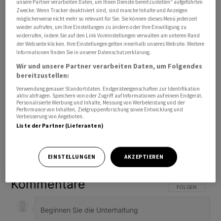
unsere Partner verarbeiten Daten, um Ihnen Dienste bereitzustellen“ aufgeführten
Zwecke. Wenn Tracker deaktiviert sind, sind manche Inhalte und Anzeigen
möglicherweise nicht mehr so relevant für Sie. Sie können dieses Menü jederzeit
wieder aufrufen, um Ihre Einstellungen zu ändern oder Ihre Einwilligung zu
widerrufen, indem Sie auf den Link Voreinstellungen verwalten am unteren Rand
der Webseite klicken. Ihre Einstellungen gelten innerhalb unseres Website. Weitere
Informationen finden Sie in unserer Datenschutzerklärung.
Wir und unsere Partner verarbeiten Daten, um Folgendes
bereitzustellen:
Verwendung genauer Standortdaten. Endgeräteeigenschaften zur Identifikation
aktiv abfragen. Speichern von oder Zugriff auf Informationen auf einem Endgerät.
Personalisierte Werbung und Inhalte, Messung von Werbeleistung und der
Performance von Inhalten, Zielgruppenforschung sowie Entwicklung und
Verbesserung von Angeboten.
Liste der Partner (Lieferanten)
Bevorzugte Quelle
So funktioniert's
EINSTELLUNGEN
AKZEPTIEREN
ANMELDEN
|
REGISTRIEREN
Kommentare
FOLGE DIESER U
FOLGEN