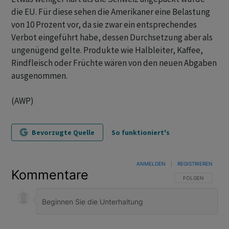
die EU. Für diese sehen die Amerikaner eine Belastung
von 10 Prozent vor, da sie zwar ein entsprechendes
Verbot eingeführt habe, dessen Durchsetzung aber als
ungenügend gelte. Produkte wie Halbleiter, Kaffee,
Rindfleisch oder Früchte wären von den neuen Abgaben
ausgenommen.
(AWP)
Bevorzugte Quelle
So funktioniert's
ANMELDEN
|
REGISTRIEREN
Kommentare
FOLGE DIESER U
FOLGEN