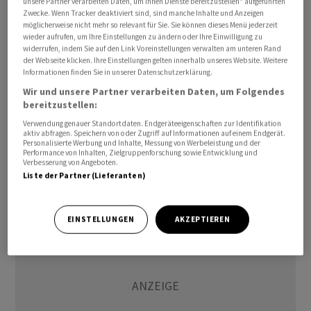
unsere Partner verarbeiten Daten, um Ihnen Dienste bereitzustellen“ aufgeführten
«vehement» zurück, schrieb das Eidgenössische
Zwecke. Wenn Tracker deaktiviert sind, sind manche Inhalte und Anzeigen
möglicherweise nicht mehr so relevant für Sie. Sie können dieses Menü jederzeit
Departement für Wirtschaft, Bildung und Forschung
wieder aufrufen, um Ihre Einstellungen zu ändern oder Ihre Einwilligung zu
(WBF) am Mittwoch auf Anfrage der
widerrufen, indem Sie auf den Link Voreinstellungen verwalten am unteren Rand
der Webseite klicken. Ihre Einstellungen gelten innerhalb unseres Website. Weitere
Nachrichtenagentur Keystone-SDA und wiederholte
Informationen finden Sie in unserer Datenschutzerklärung.
damit seinen Standpunkt vom April. Die Schweiz nehme
Wir und unsere Partner verarbeiten Daten, um Folgendes
international eine Vorreiterrolle ein und habe als erstes
bereitzustellen:
Land ein Verbot von Zwangsarbeit in das öffentliche
Verwendung genauer Standortdaten. Endgeräteeigenschaften zur Identifikation
Beschaffungsrecht aufgenommen, hatte es damals
aktiv abfragen. Speichern von oder Zugriff auf Informationen auf einem Endgerät.
Personalisierte Werbung und Inhalte, Messung von Werbeleistung und der
geheissen. Zudem würden die Sorgfaltspflichten für
Performance von Inhalten, Zielgruppenforschung sowie Entwicklung und
Verbesserung von Angeboten.
Unternehmen weiter verschärft.
Liste der Partner (Lieferanten)
EINSTELLUNGEN
AKZEPTIEREN