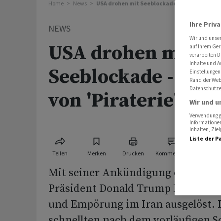
Home
News
USA drohen mit Seeblockade - Iran spricht vo
Ihre Priv
NEWS
Wir und unse
USA drohen mit
auf Ihrem Ger
verarbeiten D
Inhalte und A
Seeblockade - Iran
Einstellungen
Rand der Webs
Datenschutze
von 'Piraterie'
Wir und u
Verwendung ge
Informationen
Inhalten, Zi
Liste der P
Teilen
Merken
Drucken
Kommentare
Mit seiner Ankündigung einer Blo
Präsident Donald Trump Reaktion
und Empörung im Iran ausgelöst. D
schnellten nach dem vorläufigen S