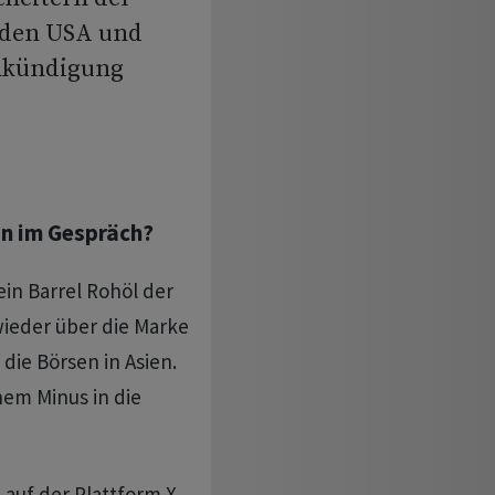
 den USA und
nkündigung
an im Gespräch?
ein Barrel Rohöl der
wieder über die Marke
 die Börsen in Asien.
nem Minus in die
uf der Plattform X