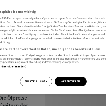
n 'Piraterie'
atsphäre ist uns wichtig
re
293
-Partner speichern und greifen auf personenbezogene Daten wie Browserdaten oder einde
ät zu. Durch Auswahl von Akzeptieren aktivieren Sie Tracking-Technologien für die unter „Wir un
aten, um Ihnen Dienste bereitzustellen“ aufgeführten Zwecke. Wenn Tracker deaktiviert sind, s
nzeigen möglicherweise nicht mehr so relevant für Sie. Sie können dieses Menü jederzeit wieder a
 spricht
 zu ändern oder Ihre Einwilligung zu widerrufen, indem Sie auf den Link Voreinstellungen verwal
eite klicken. Ihre Einstellungen gelten innerhalb unseres Website. Weitere Informationen finden 
rklärung.
nsere Partner verarbeiten Daten, um Folgendes bereitzustellen:
nauer Standortdaten. Endgeräteeigenschaften zur Identifikation aktiv abfragen. Speichern von 
 auf einem Endgerät. Personalisierte Werbung und Inhalte, Messung von Werbeleistung und der
elgruppenforschung sowie Entwicklung und Verbesserung von Angeboten.
artner (Lieferanten)
ckade hat US-
EINSTELLUNGEN
AKZEPTIEREN
en an den Börsen
ie Ölpreise
cheitern der