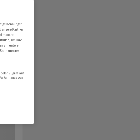
utige Kennungen
d unsere Partner
ind manche
ufrufen, um Ihre
ten am unteren
Sie in unserer
oder Zugriff auf
 Performance von