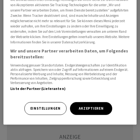
von Akzeptieren aktivieren Sie Tracking-Technologien für die unter „Wir und
Stellen geschaffen worden. In den USA spielen
unsere Partner verarbeiten Daten, um Ihnen Dienste bereitzustellen“ aufgeführten
Arbeitsmarktdaten eine wichtige Rolle bei
Zwecke. Wenn Tracker deaktiviert sind, sind manche Inhalte und Anzeigen
möglicherweise nicht mehr so relevant für Sie. Sie können dieses Menü jederzeit
geldpolitischen Entscheidungen der US-Notenbank,
wieder aufrufen, um Ihre Einstellungen zu ändern oder Ihre Einwilligung zu
weil die Lage am Arbeitsmarkt neben der Inflation zum
widerrufen, indem Sie auf den Link Voreinstellungen verwalten am unteren Rand
der Webseite klicken. Ihre Einstellungen gelten innerhalb unseres Website. Weitere
Mandat der Fed zählt.
Informationen finden Sie in unserer Datenschutzerklärung.
Wir und unsere Partner verarbeiten Daten, um Folgendes
In der vergangenen Woche hatte die Notenbank den
bereitzustellen:
Leitzins weiter unverändert in der Spanne zwischen 3,50
Verwendung genauer Standortdaten. Endgeräteeigenschaften zur Identifikation
Prozent und 3,75 Prozent belassen./jkr/jsl/jha/
aktiv abfragen. Speichern von oder Zugriff auf Informationen auf einem Endgerät.
Personalisierte Werbung und Inhalte, Messung von Werbeleistung und der
Performance von Inhalten, Zielgruppenforschung sowie Entwicklung und
Verbesserung von Angeboten.
(AWP)
Liste der Partner (Lieferanten)
EINSTELLUNGEN
AKZEPTIEREN