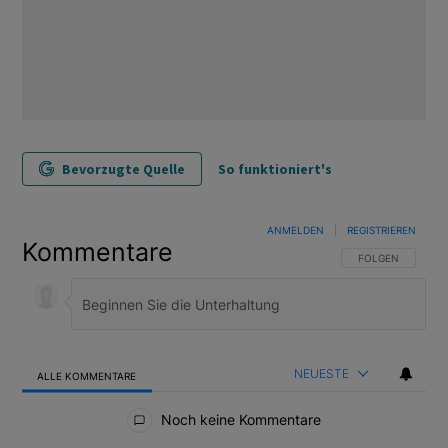
Bevorzugte Quelle
So funktioniert's
ANMELDEN
|
REGISTRIEREN
Kommentare
FOLGE DIESER U
FOLGEN
NEUESTE
ALLE KOMMENTARE
Alle Kommentare
Noch keine Kommentare