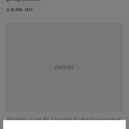
11.06.2026 14:53
Allerdings wurde die Jahresrate für den Vormonat April
nach unten revidiert, nachdem sie ursprünglich 6,0