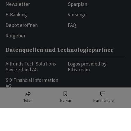
Newsletter
Sparplan
E-Banking
Vorsorge
Depot eröffnen
FAQ
Ratgeber
Datenquellen und Technologiepartner
Allfunds Tech Solutions
Logos provided by
Switzerland AG
Elbstream
SIX Financial Information
AG
Teilen
Merken
Kommentare
Ringier AG | Ringier Medien Schweiz
16
weitere Publikationen