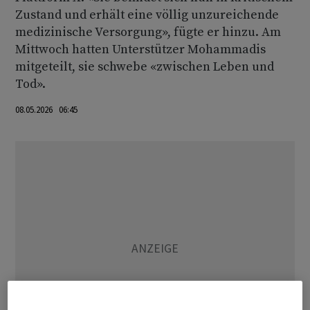
Zustand und erhält eine völlig unzureichende
medizinische Versorgung», fügte er hinzu. Am
Mittwoch hatten Unterstützer Mohammadis
mitgeteilt, sie schwebe «zwischen Leben und
Tod».
08.05.2026 06:45