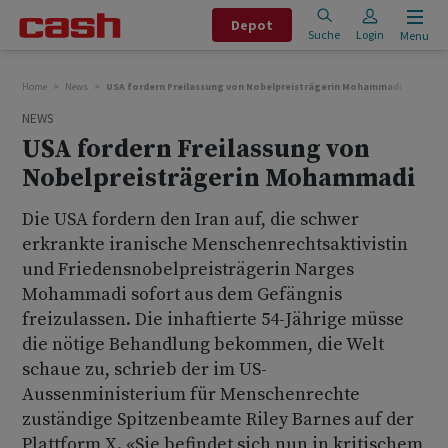
Depot
Suche
Login
Menu
Home
News
USA fordern Freilassung von Nobelpreisträgerin Mohammadi
NEWS
USA fordern Freilassung von
Nobelpreisträgerin Mohammadi
Die USA fordern den Iran auf, die schwer
erkrankte iranische Menschenrechtsaktivistin
und Friedensnobelpreisträgerin Narges
Mohammadi sofort aus dem Gefängnis
freizulassen. Die inhaftierte 54-Jährige müsse
die nötige Behandlung bekommen, die Welt
schaue zu, schrieb der im US-
Aussenministerium für Menschenrechte
zuständige Spitzenbeamte Riley Barnes auf der
Plattform X. «Sie befindet sich nun in kritischem