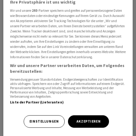
Ihre Privatsphäre ist uns wichtig
Wir und unsere
293
-Partner speichern und greifen auf personenbezogene Daten
wie Browserdaten oder eindeutige Kennungen auf Ihrem Gerät zu. Durch Auswahl
von Akzeptieren aktivieren Sie Tracking-Technologien für die unter „Wir und
unsere Partner verarbeiten Daten, um Ihnen Dienste bereitzustellen“ aufgeführten
«Das iranische Regime hat Mohammadi eingesperrt, weil
Zwecke. Wenn Tracker deaktiviert sind, sind manche Inhalte und Anzeigen
sie ihre Stimme erhoben hat - weil sie im Namen des
möglicherweise nicht mehr so relevant für Sie. Sie können dieses Menü jederzeit
wieder aufrufen, um Ihre Einstellungen zu ändern oder Ihre Einwilligung zu
iranischen Volkes und seiner Hoffnungen auf ein
widerrufen, indem Sie auf den Link Voreinstellungen verwalten am unteren Rand
besseres Leben gesprochen hat», schrieb Barnes weiter.
der Webseite klicken. Ihre Einstellungen gelten innerhalb unseres Website. Weitere
Informationen finden Sie in unserer Datenschutzerklärung.
Wir und unsere Partner verarbeiten Daten, um Folgendes
Die Aktivistin war 2023 für ihren Einsatz gegen die
bereitzustellen:
Unterdrückung von Frauen und gegen die Todesstrafe
Verwendung genauer Standortdaten. Endgeräteeigenschaften zur Identifikation
im Iran mit dem Friedensnobelpreis ausgezeichnet
aktiv abfragen. Speichern von oder Zugriff auf Informationen auf einem Endgerät.
worden. Sie ist im Zentralgefängnis der Stadt
Personalisierte Werbung und Inhalte, Messung von Werbeleistung und der
Performance von Inhalten, Zielgruppenforschung sowie Entwicklung und
Sandschan im Nordwesten des Irans inhaftiert und wird
Verbesserung von Angeboten.
Liste der Partner (Lieferanten)
zurzeit in einem Krankenhaus behandelt. Nach Angaben
aus ihrem Umfeld wurde Mohammadi wegen akuter
Herzprobleme auf eine Intensivstation verlegt.
EINSTELLUNGEN
AKZEPTIEREN
Anfang Februar war die Kämpferin für Menschenrechte