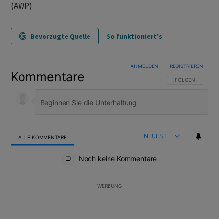
(AWP)
Bevorzugte Quelle
So funktioniert's
ANMELDEN
|
REGISTRIEREN
Kommentare
FOLGE DIESER U
FOLGEN
NEUESTE
ALLE KOMMENTARE
Alle Kommentare
Noch keine Kommentare
WERBUNG