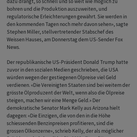
dazu drängt, so schnell und so weit wie möglich zu
bohren und die ‌Produktion auszuweiten, und
regulatorische Erleichterungen gewährt. Sie werden in
den kommenden Tagen noch mehr davon sehen», sagte
Stephen Miller, stellvertretender Stabschef des
Weissen Hauses, am Donnerstag dem US-Sender Fox
News.
Der republikanische US-Präsident Donald Trump hatte
zuvor ​in den sozialen ​Medien geschrieben, die USA
würden wegen der gestiegenen Ölpreise viel ⁠Geld
verdienen. «Die Vereinigten Staaten sind bei weitem der
grösste Ölproduzent der Welt, ​wenn also die Ölpreise
steigen, machen ⁠wir eine Menge Geld.» Der
demokratische Senator Mark Kelly aus Arizona hielt
dagegen: «Die Einzigen, die von den in die Höhe
schiessenden ‌Benzinpreisen profitieren, sind die
grossen Ölkonzerne», schrieb Kelly, der als möglicher