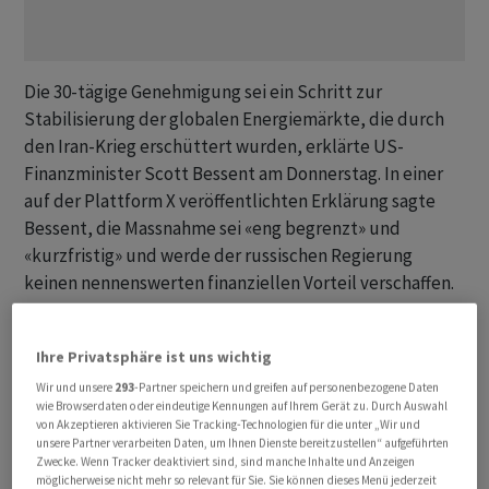
Die 30-tägige Genehmigung sei ein Schritt zur
Stabilisierung der globalen Energiemärkte, die durch
den Iran-Krieg erschüttert wurden, erklärte US-
Finanzminister Scott Bessent ‌am ⁠Donnerstag. In einer
auf der Plattform X veröffentlichten Erklärung sagte
Bessent, die Massnahme sei «eng begrenzt» und
«kurzfristig» und werde der russischen Regierung
keinen ⁠nennenswerten finanziellen Vorteil verschaffen.
«Der vorübergehende Anstieg der
Ölpreise
ist eine
Ihre Privatsphäre ist uns wichtig
kurzfristige und vorübergehende Störung, die
langfristig zu einem massiven Nutzen für unsere Nation
Wir und unsere
293
-Partner speichern und greifen auf personenbezogene Daten
wie Browserdaten oder eindeutige Kennungen auf Ihrem Gerät zu. Durch Auswahl
und unsere Wirtschaft ‌führen wird», sagte Bessent und
von Akzeptieren aktivieren Sie Tracking-Technologien für die unter „Wir und
wiederholte damit die Worte von US-Präsident Donald
unsere Partner verarbeiten Daten, um Ihnen Dienste bereitzustellen“ aufgeführten
Zwecke. Wenn Tracker deaktiviert sind, sind manche Inhalte und Anzeigen
Trump. Die ‌USA genehmigen demnach die Lieferung
möglicherweise nicht mehr so relevant für Sie. Sie können dieses Menü jederzeit