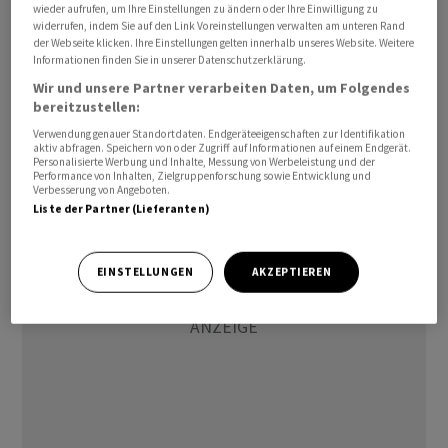
und den Verkauf von russischem
Rohöl
​und
wieder aufrufen, um Ihre Einstellungen zu ändern oder Ihre Einwilligung zu
widerrufen, indem Sie auf den Link Voreinstellungen verwalten am unteren Rand
Ölprodukten, die ab dem 12. März auf Schiffe verladen
der Webseite klicken. Ihre Einstellungen gelten innerhalb unseres Website. Weitere
wurden. Die Genehmigung bleibt nach Angaben des
Informationen finden Sie in unserer Datenschutzerklärung.
Finanzministeriums bis zum 11. April um Mitternacht
Wir und unsere Partner verarbeiten Daten, um Folgendes
bereitzustellen:
Washingtoner Zeit gültig. Bessent kündigte die
Massnahme wenige Stunden nach dem Anstieg der
Verwendung genauer Standortdaten. Endgeräteeigenschaften zur Identifikation
aktiv abfragen. Speichern von oder Zugriff auf Informationen auf einem Endgerät.
Ölpreise auf mehr als 100 Dollar pro Barrel an.
Personalisierte Werbung und Inhalte, Messung von Werbeleistung und der
Performance von Inhalten, Zielgruppenforschung sowie Entwicklung und
Verbesserung von Angeboten.
Liste der Partner (Lieferanten)
EINSTELLUNGEN
AKZEPTIEREN