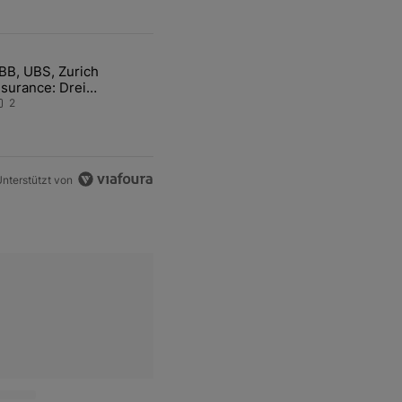
ten Artikel der letzten 7 days.
BB, UBS, Zurich
hfrage der Zentralbanken könnte Goldpreis weiter belasten" mit 5 ko
ikel mit dem Titel "ABB, UBS, Zurich Insurance: Drei Schweizer Akti
nsurance: Drei
chweizer Aktien auf der
2
angen Suche nach dem
llzeithoch
nterstützt von