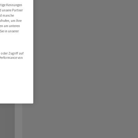
utige Kennungen
d unsere Partner
ind manche
ufrufen, um Ihre
ten am unteren
Sie in unserer
oder Zugriff auf
 Performance von