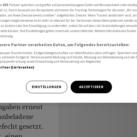
gge angegriffen
re
293
-Partner speichern und greifen auf personenbezogene Daten wie Browserdaten oder einde
ät zu. Durch Auswahl von Akzeptieren aktivieren Sie Tracking-Technologien für die unter „Wir un
aten, um Ihnen Dienste bereitzustellen“ aufgeführten Zwecke. Wenn Tracker deaktiviert sind, s
nzeigen möglicherweise nicht mehr so relevant für Sie. Sie können dieses Menü jederzeit wieder a
 zu ändern oder Ihre Einwilligung zu widerrufen, indem Sie auf den Link Voreinstellungen verwal
anker
eite klicken. Ihre Einstellungen gelten innerhalb unseres Website. Weitere Informationen finden 
rklärung.
lagge
nsere Partner verarbeiten Daten, um Folgendes bereitzustellen:
nauer Standortdaten. Endgeräteeigenschaften zur Identifikation aktiv abfragen. Speichern von 
 auf einem Endgerät. Personalisierte Werbung und Inhalte, Messung von Werbeleistung und der
elgruppenforschung sowie Entwicklung und Verbesserung von Angeboten.
artner (Lieferanten)
EINSTELLUNGEN
AKZEPTIEREN
Angaben erneut
 unbeladene
fecht gesetzt.
t, einen