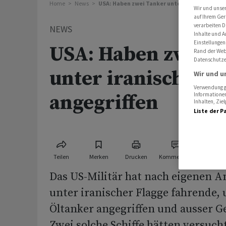
Home
News
USA: Haben zwei Tanker unter iranischer Fla
Wir und unse
auf Ihrem Ger
verarbeiten D
NEWS
Inhalte und A
Einstellungen
USA: Haben zwei T
Rand der Webs
Datenschutze
unter iranischer F
Wir und u
Verwendung ge
angegriffen
Informationen
Inhalten, Zi
Liste der P
Teilen
Merken
Drucken
Kommentare
Das US-Militär hat nach eigenen 
unter iranischer Flagge fahrende,
Öltanker angegriffen und ausser Ge
Zwei solche Schiffe hätten versuch