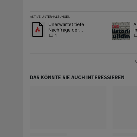
AKTIVE UNTERHALTUNGEN
Das Folgende ist eine Liste der am meisten kommentier
Unerwartet tiefe
A
Ein Trendartikel mit dem Titel "Unerwartet tiefe Nac
Ein Trendart
Nachfrage der
I
Zentralbanken könnte
S
5
Goldpreis weiter belasten
l
A
U
DAS KÖNNTE SIE AUCH INTERESSIEREN