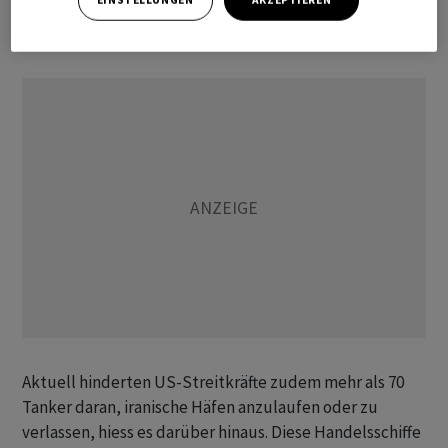
sowie vier Schiffe manövrierunfähig gemacht, teilte das
Regionalkommando in einem weiteren Post mit.
Aktuell hinderten US-Streitkräfte zudem mehr als 70
Tanker daran, iranische Häfen anzulaufen oder zu
verlassen, hiess es darüber hinaus. Diese Handelsschiffe