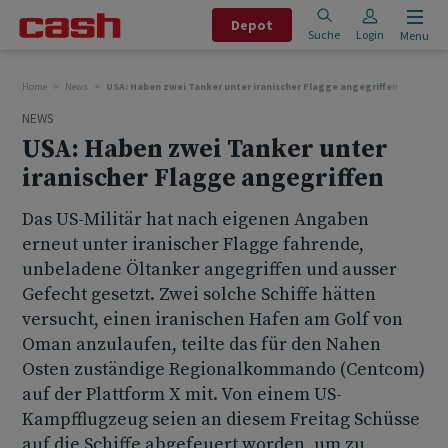
Depot
Suche
Login
Menu
Home
News
USA: Haben zwei Tanker unter iranischer Flagge angegriffen
NEWS
USA: Haben zwei Tanker unter
iranischer Flagge angegriffen
Das US-Militär hat nach eigenen Angaben
erneut unter iranischer Flagge fahrende,
unbeladene Öltanker angegriffen und ausser
Gefecht gesetzt. Zwei solche Schiffe hätten
versucht, einen iranischen Hafen am Golf von
Oman anzulaufen, teilte das für den Nahen
Osten zuständige Regionalkommando (Centcom)
auf der Plattform X mit. Von einem US-
Kampfflugzeug seien an diesem Freitag Schüsse
auf die Schiffe abgefeuert worden, um zu