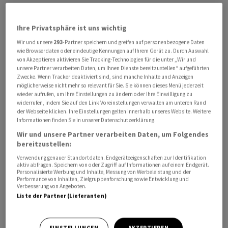
Centcom veröffentlichte auch ein Video, dass die beiden
angegriffen Schiffe zeigen soll. Darauf ist zu sehen, wie
Ihre Privatsphäre ist uns wichtig
Rauch aus diesen aufsteigt.
Wir und unsere
293
-Partner speichern und greifen auf personenbezogene Daten
wie Browserdaten oder eindeutige Kennungen auf Ihrem Gerät zu. Durch Auswahl
Nicht der erste Angriff dieser Art
von Akzeptieren aktivieren Sie Tracking-Technologien für die unter „Wir und
unsere Partner verarbeiten Daten, um Ihnen Dienste bereitzustellen“ aufgeführten
Zwecke. Wenn Tracker deaktiviert sind, sind manche Inhalte und Anzeigen
Das US-Militär verwies zudem darauf, dass es bereits
möglicherweise nicht mehr so relevant für Sie. Sie können dieses Menü jederzeit
wieder aufrufen, um Ihre Einstellungen zu ändern oder Ihre Einwilligung zu
am Mittwoch einen anderen unbeladenen Öltanker, der
widerrufen, indem Sie auf den Link Voreinstellungen verwalten am unteren Rand
unter iranische Flagge fuhr, ausser Gefecht gesetzt
der Webseite klicken. Ihre Einstellungen gelten innerhalb unseres Website. Weitere
Informationen finden Sie in unserer Datenschutzerklärung.
habe. «Alle drei Schiffe sind nicht mehr auf dem Weg in
den Iran», hiess es.
Wir und unsere Partner verarbeiten Daten, um Folgendes
bereitzustellen:
Verwendung genauer Standortdaten. Endgeräteeigenschaften zur Identifikation
«Die US-Streitkräfte im Nahen Osten setzen sich
aktiv abfragen. Speichern von oder Zugriff auf Informationen auf einem Endgerät.
weiterhin für die vollständige Durchsetzung der
Personalisierte Werbung und Inhalte, Messung von Werbeleistung und der
Performance von Inhalten, Zielgruppenforschung sowie Entwicklung und
Blockade von Schiffen ein, die den Iran anlaufen oder
Verbesserung von Angeboten.
Liste der Partner (Lieferanten)
verlassen», betonte der Centcom-Kommandeur,
Admiral Brad Cooper. Bislang hätte das US-Militär in
dem Zuge 57 Handelsschiffe zum Umsteuern gebracht
EINSTELLUNGEN
AKZEPTIEREN