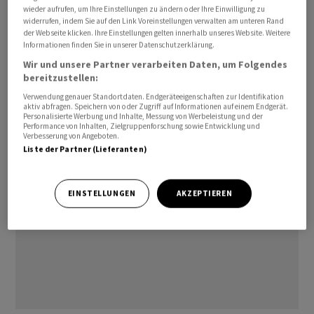
wieder aufrufen, um Ihre Einstellungen zu ändern oder Ihre Einwilligung zu
2,4 Prozent. S&P-Experte Craig Lazzara sprach von einer
widerrufen, indem Sie auf den Link Voreinstellungen verwalten am unteren Rand
anhaltenden Erholung des Häusermarkts. In der
der Webseite klicken. Ihre Einstellungen gelten innerhalb unseres Website. Weitere
Informationen finden Sie in unserer Datenschutzerklärung.
zweiten Jahreshälfte 2022 waren die Preise deutlich
Wir und unsere Partner verarbeiten Daten, um Folgendes
gefallen. Belastet wurde der Markt vor allem durch die
bereitzustellen:
stark gestiegenen Hypothekenzinsen und die hohen
Verwendung genauer Standortdaten. Endgeräteeigenschaften zur Identifikation
Baukosten./bgf/jsl/he
aktiv abfragen. Speichern von oder Zugriff auf Informationen auf einem Endgerät.
Personalisierte Werbung und Inhalte, Messung von Werbeleistung und der
Performance von Inhalten, Zielgruppenforschung sowie Entwicklung und
Verbesserung von Angeboten.
Liste der Partner (Lieferanten)
EINSTELLUNGEN
AKZEPTIEREN