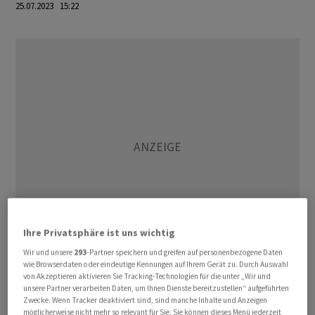
25.07.2023 15:22
Ihre Privatsphäre ist uns wichtig
Wir und unsere
293
-Partner speichern und greifen auf personenbezogene Daten
wie Browserdaten oder eindeutige Kennungen auf Ihrem Gerät zu. Durch Auswahl
Im Jahresvergleich gingen die Häuserpreise zwar
von Akzeptieren aktivieren Sie Tracking-Technologien für die unter „Wir und
unsere Partner verarbeiten Daten, um Ihnen Dienste bereitzustellen“ aufgeführten
zurück, allerdings nicht so stark wie befürchtet. Das
Zwecke. Wenn Tracker deaktiviert sind, sind manche Inhalte und Anzeigen
Preisniveau fiel um 1,7 Prozent, erwartet wurden minus
möglicherweise nicht mehr so relevant für Sie. Sie können dieses Menü jederzeit