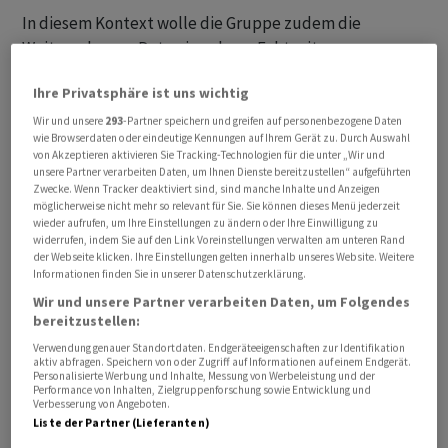
In diesem Kontext wolle die Gruppe zudem die
Weitergabe von Daten in nahezu Echtzeit zur
kommerziellen Schifffahrt in der Region ausweiten.
Ihre Privatsphäre ist uns wichtig
Zudem werde es zum ersten Mal ein gemeinsames
Hafen-Infrastrukturprojekt geben, von denen die
Wir und unsere
293
-Partner speichern und greifen auf personenbezogene Daten
wie Browserdaten oder eindeutige Kennungen auf Ihrem Gerät zu. Durch Auswahl
Fidschi-Inseln profitieren würden, sagte Rubio. «Wir
von Akzeptieren aktivieren Sie Tracking-Technologien für die unter „Wir und
verkünden Pläne, um mit Fidschi zusammenzuarbeiten,
unsere Partner verarbeiten Daten, um Ihnen Dienste bereitzustellen“ aufgeführten
Zwecke. Wenn Tracker deaktiviert sind, sind manche Inhalte und Anzeigen
um die Hafeninfrastruktur des Landes voranzubringen.»
möglicherweise nicht mehr so relevant für Sie. Sie können dieses Menü jederzeit
wieder aufrufen, um Ihre Einstellungen zu ändern oder Ihre Einwilligung zu
widerrufen, indem Sie auf den Link Voreinstellungen verwalten am unteren Rand
Kritische Rohstoffe und Energiesicherheit
der Webseite klicken. Ihre Einstellungen gelten innerhalb unseres Website. Weitere
Informationen finden Sie in unserer Datenschutzerklärung.
Weitere Vereinbarungen des Aussenministertreffens
Wir und unsere Partner verarbeiten Daten, um Folgendes
betrafen unter anderem die Zusammenarbeit bei
bereitzustellen:
kritischen Rohstoffen sowie der Energiesicherheit.
Verwendung genauer Standortdaten. Endgeräteeigenschaften zur Identifikation
aktiv abfragen. Speichern von oder Zugriff auf Informationen auf einem Endgerät.
Personalisierte Werbung und Inhalte, Messung von Werbeleistung und der
Neben Rubio nahmen an dem Treffen in Indiens
Performance von Inhalten, Zielgruppenforschung sowie Entwicklung und
Verbesserung von Angeboten.
Hauptstadt die australische Aussenministerin Penny
Liste der Partner (Lieferanten)
Wong sowie ihre Kollegen Subrahmanyam Jaishankar