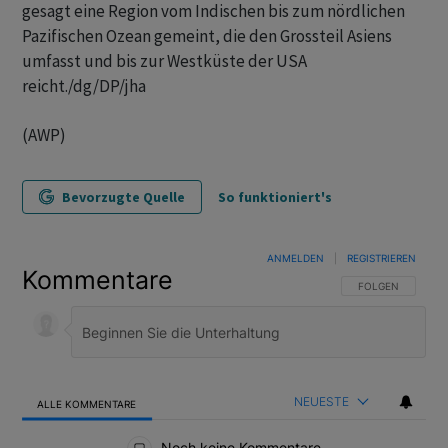
gesagt eine Region vom Indischen bis zum nördlichen
Pazifischen Ozean gemeint, die den Grossteil Asiens
umfasst und bis zur Westküste der USA
reicht./dg/DP/jha
(AWP)
Bevorzugte Quelle
So funktioniert's
ANMELDEN
|
REGISTRIEREN
Kommentare
FOLGE DIESER U
FOLGEN
NEUESTE
ALLE KOMMENTARE
Alle Kommentare
Noch keine Kommentare