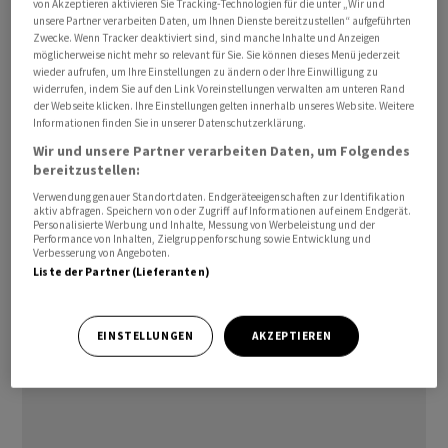
von Akzeptieren aktivieren Sie Tracking-Technologien für die unter „Wir und
unsere Partner verarbeiten Daten, um Ihnen Dienste bereitzustellen“ aufgeführten
Zwecke. Wenn Tracker deaktiviert sind, sind manche Inhalte und Anzeigen
Die Aufträge für langlebige Güter fielen laut einer
möglicherweise nicht mehr so relevant für Sie. Sie können dieses Menü jederzeit
zweiten Schätzung um 4,5 Prozent zum Vormonat.
wieder aufrufen, um Ihre Einstellungen zu ändern oder Ihre Einwilligung zu
widerrufen, indem Sie auf den Link Voreinstellungen verwalten am unteren Rand
Damit wurde eine erste Schätzung betätigt. Ohne
der Webseite klicken. Ihre Einstellungen gelten innerhalb unseres Website. Weitere
Transportgüter legten die Aufträge um 1,4 Prozent
Informationen finden Sie in unserer Datenschutzerklärung.
zu./jsl//he
Wir und unsere Partner verarbeiten Daten, um Folgendes
bereitzustellen:
(AWP)
Verwendung genauer Standortdaten. Endgeräteeigenschaften zur Identifikation
aktiv abfragen. Speichern von oder Zugriff auf Informationen auf einem Endgerät.
Personalisierte Werbung und Inhalte, Messung von Werbeleistung und der
Performance von Inhalten, Zielgruppenforschung sowie Entwicklung und
Verbesserung von Angeboten.
Liste der Partner (Lieferanten)
EINSTELLUNGEN
AKZEPTIEREN