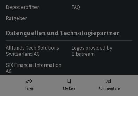
Depot eröffnen
FAQ
Ratgeber
Datenquellen und Technologiepartner
Allfunds Tech Solutions
Logos provided by
Switzerland AG
Elbstream
SIX Financial Information
AG
Teilen
Merken
Kommentare
Ringier AG | Ringier Medien Schweiz
16
weitere Publikationen