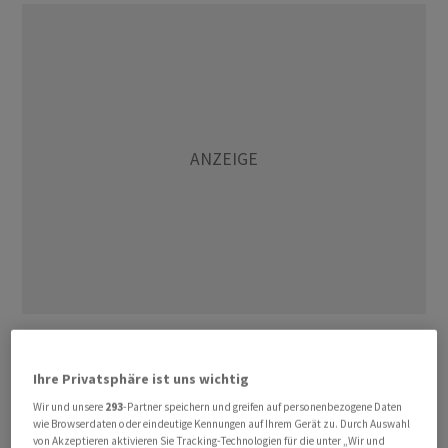
Allerdings hatte die Produktion im Vormonat weniger
zugelegt als zunächst ermittelt. Im Dezember war die
Ihre Privatsphäre ist uns wichtig
Fertigung um revidiert 0,2 Prozent gestiegen, nachdem
Wir und unsere
293
-Partner speichern und greifen auf personenbezogene Daten
zuvor nur ein Plus um 0,4 Prozent ermittelt worden war.
wie Browserdaten oder eindeutige Kennungen auf Ihrem Gerät zu. Durch Auswahl
von Akzeptieren aktivieren Sie Tracking-Technologien für die unter „Wir und