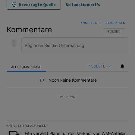
Bevorzugte Quelle
So funktioniert's
ANMELDEN
|
REGISTRIEREN
Kommentare
FOLGE DIESER U
FOLGEN
NEUESTE
ALLE KOMMENTARE
Alle Kommentare
Noch keine Kommentare
WERBUNG
AKTIVE UNTERHALTUNGEN
Das Folgende ist eine Liste der am meisten kommentierten Artikel
Ein Trendartikel mit dem Titel "Fifa verwirft Pläne für den Verk
Fifa verwirft Pläne für den Verkauf von WM-Anteilen