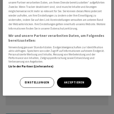
unsere Partner verarbeiten Daten, um Ihnen Dienste bereitzustellen“ aufgeführten
Die Kapazitätsauslastung der Industrieunternehmen
Zwecke. Wenn Tracker deaktiviert sind, sind manche Inhalte und Anzeigen
stieg im Januar um 0,5 Prozentpunkte auf 76,2 Prozent.
möglicherweise nicht mehr so relevant für Sie. Sie können dieses Menü jederzeit
wieder aufrufen, um Ihre Einstellungen zu ändern oder Ihre Einwilligung zu
Volkswirte hatten mit 76,5 Prozent gerechnet./jsl/la/he
widerrufen, indem Sie auf den Link Voreinstellungen verwalten am unteren Rand
der Webseite klicken. Ihre Einstellungen gelten innerhalb unseres Website. Weitere
Informationen finden Sie in unserer Datenschutzerklärung.
(AWP)
Wir und unsere Partner verarbeiten Daten, um Folgendes
bereitzustellen:
Verwendung genauer Standortdaten. Endgeräteeigenschaften zur Identifikation
aktiv abfragen. Speichern von oder Zugriff auf Informationen auf einem Endgerät.
Personalisierte Werbung und Inhalte, Messung von Werbeleistung und der
Performance von Inhalten, Zielgruppenforschung sowie Entwicklung und
Verbesserung von Angeboten.
Liste der Partner (Lieferanten)
EINSTELLUNGEN
AKZEPTIEREN