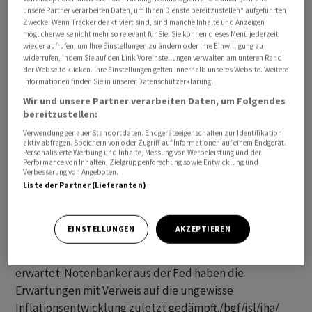
unsere Partner verarbeiten Daten, um Ihnen Dienste bereitzustellen“ aufgeführten
Kerninflationsrate betrug im Januar im Jahresvergleich
Zwecke. Wenn Tracker deaktiviert sind, sind manche Inhalte und Anzeigen
3,9 Prozent und im Monatsvergleich 0,4 Prozent. Das lag
möglicherweise nicht mehr so relevant für Sie. Sie können dieses Menü jederzeit
jeweils über den Markterwartungen.
wieder aufrufen, um Ihre Einstellungen zu ändern oder Ihre Einwilligung zu
widerrufen, indem Sie auf den Link Voreinstellungen verwalten am unteren Rand
der Webseite klicken. Ihre Einstellungen gelten innerhalb unseres Website. Weitere
Die Kernrate wird von der US-Notenbank Fed
Informationen finden Sie in unserer Datenschutzerklärung.
besonders beachtet. Sie gibt den allgemeinen
Wir und unsere Partner verarbeiten Daten, um Folgendes
bereitzustellen:
Preistrend nach Meinung von Fachleuten besser wieder
als die Gesamtrate, da schwankungsanfällige
Verwendung genauer Standortdaten. Endgeräteeigenschaften zur Identifikation
aktiv abfragen. Speichern von oder Zugriff auf Informationen auf einem Endgerät.
Komponenten wie Energie und Lebensmittel
Personalisierte Werbung und Inhalte, Messung von Werbeleistung und der
Performance von Inhalten, Zielgruppenforschung sowie Entwicklung und
herausgerechnet werden.
Verbesserung von Angeboten.
Liste der Partner (Lieferanten)
Die Zahlen sind von Bedeutung für die Geldpolitik der
Federal Reserve, die ihre Leitzinsen in den vergangenen
EINSTELLUNGEN
AKZEPTIEREN
Monaten stabil gehalten hat. An den Finanzmärkten
werden für dieses Jahr deutliche Zinssenkungen
erwartet. Notenbanker aus der Fed haben die
Erwartungen mit Verweis auf die ungewisse
Inflationsentwicklung zuletzt gedämpft./bgf/jsl/jha/