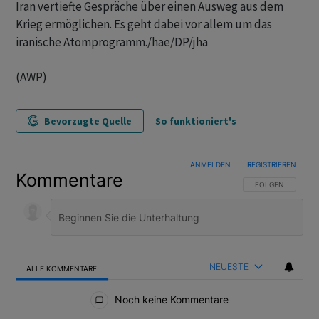
Iran vertiefte Gespräche über einen Ausweg aus dem
Krieg ermöglichen. Es geht dabei vor allem um das
iranische Atomprogramm./hae/DP/jha
(AWP)
Bevorzugte Quelle
So funktioniert's
ANMELDEN
|
REGISTRIEREN
Kommentare
FOLGE DIESER U
FOLGEN
NEUESTE
ALLE KOMMENTARE
Alle Kommentare
Noch keine Kommentare