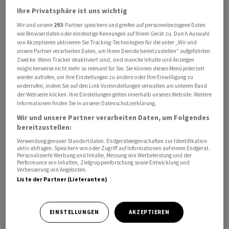
Damit wollten die USA die Energiemärkte beruhigen.
Ihre Privatsphäre ist uns wichtig
Wegen der seit Kriegsbeginn faktisch kaum möglichen
Wir und unsere
293
-Partner speichern und greifen auf personenbezogene Daten
Durchfahrt von Tankern durch die für den Ölhandel
wie Browserdaten oder eindeutige Kennungen auf Ihrem Gerät zu. Durch Auswahl
von Akzeptieren aktivieren Sie Tracking-Technologien für die unter „Wir und
wichtigen Strasse von Hormus vor der Küste Irans waren
unsere Partner verarbeiten Daten, um Ihnen Dienste bereitzustellen“ aufgeführten
die Preise weltweit nach oben geschossen.
Zwecke. Wenn Tracker deaktiviert sind, sind manche Inhalte und Anzeigen
möglicherweise nicht mehr so relevant für Sie. Sie können dieses Menü jederzeit
wieder aufrufen, um Ihre Einstellungen zu ändern oder Ihre Einwilligung zu
Bessent: Verhandlungen mit Iran «produktiv»
widerrufen, indem Sie auf den Link Voreinstellungen verwalten am unteren Rand
der Webseite klicken. Ihre Einstellungen gelten innerhalb unseres Website. Weitere
Informationen finden Sie in unserer Datenschutzerklärung.
US-Finanzminister Scott Bessent bezeichnete die
Wir und unsere Partner verarbeiten Daten, um Folgendes
jüngsten Verhandlungen mit dem Iran in der Schweiz als
bereitzustellen:
«produktiv». Teheran habe zugesagt, die freie
Verwendung genauer Standortdaten. Endgeräteeigenschaften zur Identifikation
Schifffahrt durch die Strasse von Hormus zu
aktiv abfragen. Speichern von oder Zugriff auf Informationen auf einem Endgerät.
Personalisierte Werbung und Inhalte, Messung von Werbeleistung und der
gewährleisten und Inspektoren der Internationalen
Performance von Inhalten, Zielgruppenforschung sowie Entwicklung und
Verbesserung von Angeboten.
Atomenergiebehörde (IAEA) ins Land zu lassen. Die neue
Liste der Partner (Lieferanten)
Ausnahmegenehmigung sei Teil des vereinbarten
Abkommens mit Teheran.
EINSTELLUNGEN
AKZEPTIEREN