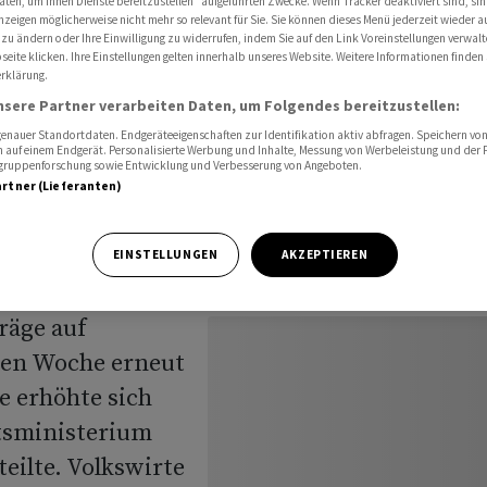
aten, um Ihnen Dienste bereitzustellen“ aufgeführten Zwecke. Wenn Tracker deaktiviert sind, s
nzeigen möglicherweise nicht mehr so relevant für Sie. Sie können dieses Menü jederzeit wieder a
 zu ändern oder Ihre Einwilligung zu widerrufen, indem Sie auf den Link Voreinstellungen verwal
eite klicken. Ihre Einstellungen gelten innerhalb unseres Website. Weitere Informationen finden 
rklärung.
räge auf
nsere Partner verarbeiten Daten, um Folgendes bereitzustellen:
nauer Standortdaten. Endgeräteeigenschaften zur Identifikation aktiv abfragen. Speichern von 
 auf einem Endgerät. Personalisierte Werbung und Inhalte, Messung von Werbeleistung und der
elgruppenforschung sowie Entwicklung und Verbesserung von Angeboten.
artner (Lieferanten)
EINSTELLUNGEN
AKZEPTIEREN
räge auf
nen Woche erneut
e erhöhte sich
itsministerium
ilte. Volkswirte