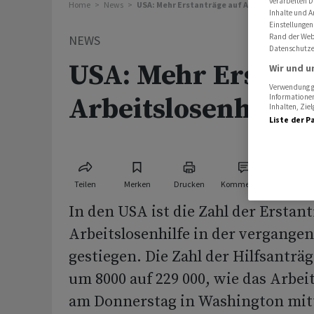
verarbeiten D
Home
News
USA: Mehr Erstanträge auf Arbeitslosenhilfe
Inhalte und A
Einstellungen
Rand der Webs
NEWS
Datenschutze
USA: Mehr Erstant
Wir und u
Verwendung ge
Informationen
Arbeitslosenhilfe
Inhalten, Zi
Liste der P
Teilen
Merken
Drucken
Kommentare
In den USA ist die Zahl der Erstant
Arbeitslosenhilfe in der vergange
gestiegen. Die Zahl der Hilfsanträg
um 8000 auf 229 000, wie das Arbe
am Donnerstag in Washington mitte