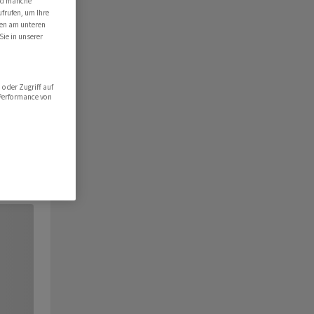
ind manche
ufrufen, um Ihre
ten am unteren
Sie in unserer
oder Zugriff auf
 Performance von