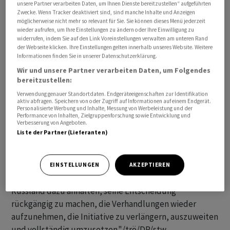
unsere Partner verarbeiten Daten, um Ihnen Dienste bereitzustellen“ aufgeführten
Der Kreml hatte das im Juli 2022 geschlossene
Zwecke. Wenn Tracker deaktiviert sind, sind manche Inhalte und Anzeigen
möglicherweise nicht mehr so relevant für Sie. Sie können dieses Menü jederzeit
Abkommen zum Export von ukrainischem Getreide über
wieder aufrufen, um Ihre Einstellungen zu ändern oder Ihre Einwilligung zu
das Schwarze Meer wenige Stunden zuvor
widerrufen, indem Sie auf den Link Voreinstellungen verwalten am unteren Rand
der Webseite klicken. Ihre Einstellungen gelten innerhalb unseres Website. Weitere
aufgekündigt. Offiziell läuft es an diesem Montagabend
Informationen finden Sie in unserer Datenschutzerklärung.
aus. Die Vereinbarung hatte es der Ukraine seit Sommer
Wir und unsere Partner verarbeiten Daten, um Folgendes
vergangenen Jahres ermöglicht, trotz des russischen
bereitzustellen:
Angriffskriegs mehr als 30 Millionen Tonnen Getreide
Verwendung genauer Standortdaten. Endgeräteeigenschaften zur Identifikation
über das Schwarze Meer in andere Länder zu verkaufen.
aktiv abfragen. Speichern von oder Zugriff auf Informationen auf einem Endgerät.
Personalisierte Werbung und Inhalte, Messung von Werbeleistung und der
Performance von Inhalten, Zielgruppenforschung sowie Entwicklung und
Verbesserung von Angeboten.
"Während Russland politische Spiele spielt, werden
Liste der Partner (Lieferanten)
echte Menschen leiden", kritisierte die US-
Botschafterin bei den Vereinten Nationen, Linda
Thomas-Greenfield. Die Welt brauche das Abkommen.
EINSTELLUNGEN
AKZEPTIEREN
"Alle Mitgliedstaaten müssen zusammenkommen und
Russland dazu anhalten, seine Entscheidung
rückgängig zu machen, die Verhandlungen wieder
aufzunehmen, die Initiative zu verlängern, auszuweiten
und vollständig umzusetzen."/trö/DP/stw