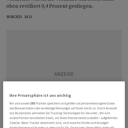
oben revidiert 0,4 Prozent gestiegen.
30.08.2023 16:13
Ihre Privatsphäre ist uns wichtig
Wir und unsere
293
-Partner speichern und greifen auf personenbezogene Daten
wie Browserdaten oder eindeutige Kennungen auf Ihrem Gerät zu. Durch Auswahl
von Akzeptieren aktivieren Sie Tracking-Technologien für die unter „Wir und
unsere Partner verarbeiten Daten, um Ihnen Dienste bereitzustellen“ aufgeführten
Zwecke. Wenn Tracker deaktiviert sind, sind manche Inhalte und Anzeigen
Im Vergleich zum entsprechenden Vorjahresmonat
möglicherweise nicht mehr so relevant für Sie. Sie können dieses Menü jederzeit