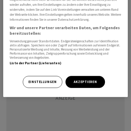
fielen die Hausverkäufe im Juli um 13,8 Prozent.
wieder aufrufen, um Ihre Einstellungen zu ändern oder Ihre Einwilligung zu
widerrufen, indem Sie auf den Link Voreinstellungen verwalten am unteren Rand
Erwartet worden war ein Rückgang um 15,7 Prozent. Die
der Webseite klicken. Ihre Einstellungen gelten innerhalb unseres Website. Weitere
noch nicht ganz abgeschlossenen oder schwebenden
Informationen finden Sie in unserer Datenschutzerklärung.
Hausverkäufe gelten als Frühindikator für die
Wir und unsere Partner verarbeiten Daten, um Folgendes
bereitzustellen:
Entwicklung am Häusermarkt./jsl/he
Verwendung genauer Standortdaten. Endgeräteeigenschaften zur Identifikation
aktiv abfragen. Speichern von oder Zugriff auf Informationen auf einem Endgerät.
(AWP)
Personalisierte Werbung und Inhalte, Messung von Werbeleistung und der
Performance von Inhalten, Zielgruppenforschung sowie Entwicklung und
Verbesserung von Angeboten.
Liste der Partner (Lieferanten)
EINSTELLUNGEN
AKZEPTIEREN