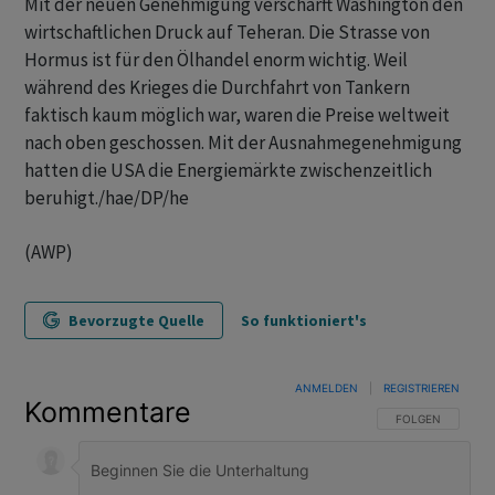
Mit der neuen Genehmigung verschärft Washington den
wirtschaftlichen Druck auf Teheran. Die Strasse von
Hormus ist für den Ölhandel enorm wichtig. Weil
während des Krieges die Durchfahrt von Tankern
faktisch kaum möglich war, waren die Preise weltweit
nach oben geschossen. Mit der Ausnahmegenehmigung
hatten die USA die Energiemärkte zwischenzeitlich
beruhigt./hae/DP/he
(AWP)
Bevorzugte Quelle
So funktioniert's
ANMELDEN
|
REGISTRIEREN
Kommentare
FOLGE DIESER U
FOLGEN