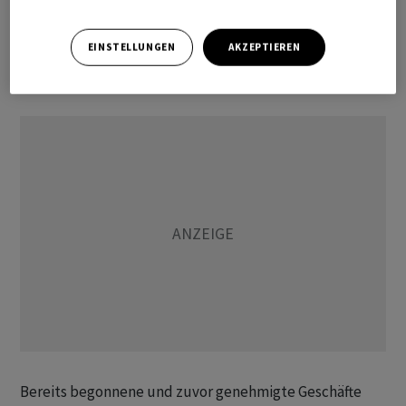
oder Verantwortung reklamiert. Der Iran hatte aber in
den vergangenen Tagen wiederholt erklärt, nur die von
EINSTELLUNGEN
AKZEPTIEREN
ihm vorgegebene Route durch die Strasse von Hormus
sei sicher.
Bereits begonnene und zuvor genehmigte Geschäfte