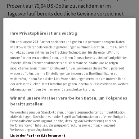
Prozent auf 76,04 US-Dollar zu, nachdem er im
Tagesverlauf bereits deutliche Gewinne verzeichnet
hatte.
Ihre Privatsphäre ist uns wichtig
Ein US-Regierungsbeamter erklärte, die
Wir und unsere
293
-Partner speichern und greifen auf personenbezogene Daten
Ausnahmegenehmigung werde aufgehoben, weil sich
wie Browserdaten oder eindeutige Kennungen auf Ihrem Gerät zu. Durch Auswahl
das Rahmenabkommen mit dem Iran an dessen
von Akzeptieren aktivieren Sie Tracking-Technologien für die unter „Wir und
unsere Partner verarbeiten Daten, um Ihnen Dienste bereitzustellen“ aufgeführten
Verhalten orientiere. Der Iran profitiere nur dann von
Zwecke. Wenn Tracker deaktiviert sind, sind manche Inhalte und Anzeigen
wirtschaftlichen Erleichterungen, wenn er seinen
möglicherweise nicht mehr so relevant für Sie. Sie können dieses Menü jederzeit
wieder aufrufen, um Ihre Einstellungen zu ändern oder Ihre Einwilligung zu
Verpflichtungen nachkomme. Das Verhalten Teherans in
widerrufen, indem Sie auf den Link Voreinstellungen verwalten am unteren Rand
der Strasse von Hormus sei für die USA «völlig
der Webseite klicken. Ihre Einstellungen gelten innerhalb unseres Website. Weitere
Informationen finden Sie in unserer Datenschutzerklärung.
inakzeptabel».
Wir und unsere Partner verarbeiten Daten, um Folgendes
bereitzustellen:
Angriffe auf Tanker in der Strasse von Hormus
Verwendung genauer Standortdaten. Endgeräteeigenschaften zur Identifikation
aktiv abfragen. Speichern von oder Zugriff auf Informationen auf einem Endgerät.
Zuletzt waren mehrere Tanker in der Strasse von
Personalisierte Werbung und Inhalte, Messung von Werbeleistung und der
Performance von Inhalten, Zielgruppenforschung sowie Entwicklung und
Hormus angegriffen worden. Teheran hatte sich
Verbesserung von Angeboten.
zunächst nicht offiziell zu den Vorwürfen geäussert
Liste der Partner (Lieferanten)