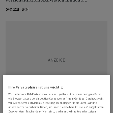
wirtschaftlichen Aktivitäten hindeutet.
06.07.2023 16:34
Ihre Privatsphäre ist uns wichtig
Wir und unsere
293
-Partner speichern und greifen auf personenbezogene Daten
wie Browserdaten oder eindeutige Kennungen auf Ihrem Gerät zu. Durch Auswahl
von Akzeptieren aktivieren Sie Tracking-Technologien für die unter „Wir und
Der Stimmungsindikator hielt sich bereits den sechsten
unsere Partner verarbeiten Daten, um Ihnen Dienste bereitzustellen“ aufgeführten
Zwecke. Wenn Tracker deaktiviert sind, sind manche Inhalte und Anzeigen
Monat in Folge über der Expansionsschwelle und