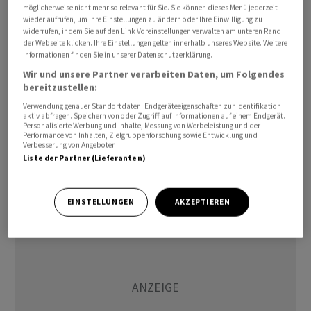
möglicherweise nicht mehr so relevant für Sie. Sie können dieses Menü jederzeit
erreichte den höchsten Stand seit Februar. Volkswirte
wieder aufrufen, um Ihre Einstellungen zu ändern oder Ihre Einwilligung zu
wurden von der Stärke des Anstiegs des Indexwertes
widerrufen, indem Sie auf den Link Voreinstellungen verwalten am unteren Rand
der Webseite klicken. Ihre Einstellungen gelten innerhalb unseres Website. Weitere
überrascht. Sie hatten im Schnitt nur 51,2 Punkte
Informationen finden Sie in unserer Datenschutzerklärung.
erwartet.
Wir und unsere Partner verarbeiten Daten, um Folgendes
bereitzustellen:
Die Unterindikatoren für neue Aufträge und für
Verwendung genauer Standortdaten. Endgeräteeigenschaften zur Identifikation
aktiv abfragen. Speichern von oder Zugriff auf Informationen auf einem Endgerät.
Beschäftigung legten im Juni jeweils deutlich zu. Der
Personalisierte Werbung und Inhalte, Messung von Werbeleistung und der
Indexwert, der die Einschätzung der Preisentwicklung
Performance von Inhalten, Zielgruppenforschung sowie Entwicklung und
Verbesserung von Angeboten.
von Unternehmen des Dienstleistungssektors
Liste der Partner (Lieferanten)
widerspiegelt, ging hingegen zurück./jkr/jsl/he
EINSTELLUNGEN
AKZEPTIEREN