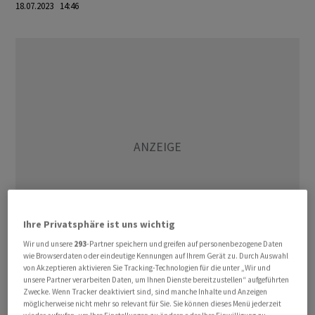
18.07.2023 14:46
Ihre Privatsphäre ist uns wichtig
Wir und unsere
293
-Partner speichern und greifen auf personenbezogene Daten
wie Browserdaten oder eindeutige Kennungen auf Ihrem Gerät zu. Durch Auswahl
von Akzeptieren aktivieren Sie Tracking-Technologien für die unter „Wir und
Ohne die volatilen Umsätze aus Autoverkäufen stiegen
unsere Partner verarbeiten Daten, um Ihnen Dienste bereitzustellen“ aufgeführten
die Erlöse ebenfalls um 0,2 Prozent. Auch das lag
Zwecke. Wenn Tracker deaktiviert sind, sind manche Inhalte und Anzeigen
möglicherweise nicht mehr so relevant für Sie. Sie können dieses Menü jederzeit
unterhalb der Markterwartungen. Die Umsätze der