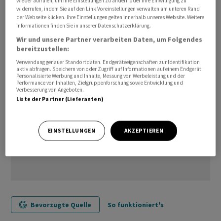
wieder aufrufen, um Ihre Einstellungen zu ändern oder Ihre Einwilligung zu
Einzelhändler gelten als Richtschnur für die Stärke des
widerrufen, indem Sie auf den Link Voreinstellungen verwalten am unteren Rand
der Webseite klicken. Ihre Einstellungen gelten innerhalb unseres Website. Weitere
privaten Konsums, der für die US-Wirtschaft besonders
Informationen finden Sie in unserer Datenschutzerklärung.
wichtig ist./bgf/la/stk
Wir und unsere Partner verarbeiten Daten, um Folgendes
bereitzustellen:
Verwendung genauer Standortdaten. Endgeräteeigenschaften zur Identifikation
aktiv abfragen. Speichern von oder Zugriff auf Informationen auf einem Endgerät.
Personalisierte Werbung und Inhalte, Messung von Werbeleistung und der
Performance von Inhalten, Zielgruppenforschung sowie Entwicklung und
Verbesserung von Angeboten.
Liste der Partner (Lieferanten)
EINSTELLUNGEN
AKZEPTIEREN
Bevorzugte Quelle
So funktioniert's