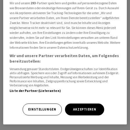
Wir und unsere
293
-Partner speichern und greifen auf personenbezogene Daten
gestellt, der Berichten zufolge Ende März beginnen
wie Browserdaten oder eindeutige Kennungen auf Ihrem Gerät zu. Durch Auswahl
könnte. Peking bestätigte das bislang nicht.
von Akzeptieren aktivieren Sie Tracking-Technologien für die unter „Wir und
unsere Partner verarbeiten Daten, um Ihnen Dienste bereitzustellen“ aufgeführten
Zwecke. Wenn Tracker deaktiviert sind, sind manche Inhalte und Anzeigen
Trump und Xi hatten sich zuletzt Ende Oktober in
möglicherweise nicht mehr so relevant für Sie. Sie können dieses Menü jederzeit
wieder aufrufen, um Ihre Einstellungen zu ändern oder Ihre Einwilligung zu
Südkorea im Vorfeld des Gipfels der Asiatisch-
widerrufen, indem Sie auf den Link Voreinstellungen verwalten am unteren Rand
Pazifischen Wirtschaftsgemeinschaft (Apec) getroffen
der Webseite klicken. Ihre Einstellungen gelten innerhalb unseres Website. Weitere
und unter anderem eine vorläufige Pause im laufenden
Informationen finden Sie in unserer Datenschutzerklärung.
Handelsstreit vereinbart.
Wir und unsere Partner verarbeiten Daten, um Folgendes
bereitzustellen:
Allerdings gibt es weiter Streit etwa beim Export
Verwendung genauer Standortdaten. Endgeräteeigenschaften zur Identifikation
aktiv abfragen. Speichern von oder Zugriff auf Informationen auf einem Endgerät.
seltener Erden aus China oder Computerchips aus den
Personalisierte Werbung und Inhalte, Messung von Werbeleistung und der
Performance von Inhalten, Zielgruppenforschung sowie Entwicklung und
USA. Die US-Regierung hat nach juristischen
Verbesserung von Angeboten.
Rückschlägen für Trumps Zollpolitik ausserdem erst
Liste der Partner (Lieferanten)
am Mittwoch neue Untersuchungen eingeleitet, deren
Ergebnisse auch als Grundlage für neue Strafzölle
EINSTELLUNGEN
AKZEPTIEREN
dienen könnten. Die Massnahme richtet sich gegen
zahlreiche Länder, darunter auch China./fsp/DP/nas