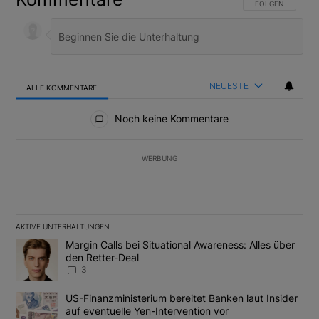
FOLGE DIESER U
FOLGEN
NEUESTE
ALLE KOMMENTARE
Alle Kommentare
Noch keine Kommentare
WERBUNG
AKTIVE UNTERHALTUNGEN
Das Folgende ist eine Liste der am meisten kommentierten Artikel
Ein Trendartikel mit dem Titel "Margin Calls bei Situational Awar
Margin Calls bei Situational Awareness: Alles über
den Retter-Deal
3
Ein Trendartikel mit dem Titel "US-Finanzministerium bereitet Ban
US-Finanzministerium bereitet Banken laut Insider
auf eventuelle Yen-Intervention vor