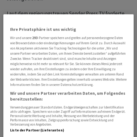
Laut dem regierungstreuen Sender Press TV forderte
Teheran den Sicherheitsrat der Vereinten Nationen
nach den erneuten «grossangelegten» US-Angriffen zu
Ihre Privatsphäre ist uns wichtig
sofortigem Handeln auf und warnte Washington vor den
Wir und unsere
293
-Partner speichern und greifen auf personenbezogene Daten
Konsequenzen.
wie Browserdaten oder eindeutige Kennungen auf Ihrem Gerät zu. Durch Auswahl
von Akzeptieren aktivieren Sie Tracking-Technologien für die unter „Wir und
unsere Partner verarbeiten Daten, um Ihnen Dienste bereitzustellen“ aufgeführten
Zwecke. Wenn Tracker deaktiviert sind, sind manche Inhalte und Anzeigen
möglicherweise nicht mehr so relevant für Sie. Sie können dieses Menü jederzeit
wieder aufrufen, um Ihre Einstellungen zu ändern oder Ihre Einwilligung zu
widerrufen, indem Sie auf den Link Voreinstellungen verwalten am unteren Rand
der Webseite klicken. Ihre Einstellungen gelten innerhalb unseres Website. Weitere
Informationen finden Sie in unserer Datenschutzerklärung.
Wir und unsere Partner verarbeiten Daten, um Folgendes
bereitzustellen:
Verwendung genauer Standortdaten. Endgeräteeigenschaften zur Identifikation
aktiv abfragen. Speichern von oder Zugriff auf Informationen auf einem Endgerät.
Personalisierte Werbung und Inhalte, Messung von Werbeleistung und der
Performance von Inhalten, Zielgruppenforschung sowie Entwicklung und
Verbesserung von Angeboten.
Liste der Partner (Lieferanten)