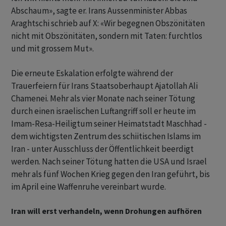
Abschaum», sagte er. Irans Aussenminister Abbas
Araghtschi schrieb auf X: «Wir begegnen Obszönitäten
nicht mit Obszönitäten, sondern mit Taten: furchtlos
und mit grossem Mut».
Die erneute Eskalation erfolgte während der
Trauerfeiern für Irans Staatsoberhaupt Ajatollah Ali
Chamenei. Mehr als vier Monate nach seiner Tötung
durch einen israelischen Luftangriff soll er heute im
Imam-Resa-Heiligtum seiner Heimatstadt Maschhad -
dem wichtigsten Zentrum des schiitischen Islams im
Iran - unter Ausschluss der Öffentlichkeit beerdigt
werden. Nach seiner Tötung hatten die USA und Israel
mehr als fünf Wochen Krieg gegen den Iran geführt, bis
im April eine Waffenruhe vereinbart wurde.
Iran will erst verhandeln, wenn Drohungen aufhören