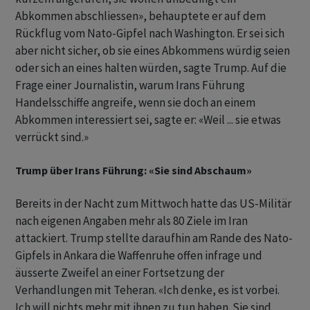
Abkommen abschliessen», behauptete er auf dem
Rückflug vom Nato-Gipfel nach Washington. Er sei sich
aber nicht sicher, ob sie eines Abkommens würdig seien
oder sich an eines halten würden, sagte Trump. Auf die
Frage einer Journalistin, warum Irans Führung
Handelsschiffe angreife, wenn sie doch an einem
Abkommen interessiert sei, sagte er: «Weil ... sie etwas
verrückt sind.»
Trump über Irans Führung: «Sie sind Abschaum»
Bereits in der Nacht zum Mittwoch hatte das US-Militär
nach eigenen Angaben mehr als 80 Ziele im Iran
attackiert. Trump stellte daraufhin am Rande des Nato-
Gipfels in Ankara die Waffenruhe offen infrage und
äusserte Zweifel an einer Fortsetzung der
Verhandlungen mit Teheran. «Ich denke, es ist vorbei.
Ich will nichts mehr mit ihnen zu tun haben. Sie sind