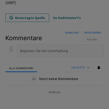
(AWP)
Bevorzugte Quelle
So funktioniert's
ANMELDEN
|
REGISTRIEREN
Kommentare
FOLGE DIESER U
FOLGEN
NEUESTE
ALLE KOMMENTARE
Alle Kommentare
Noch keine Kommentare
WERBUNG