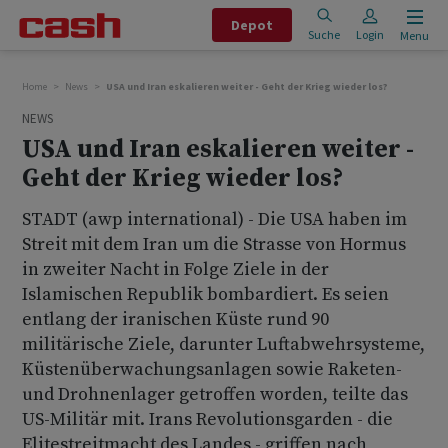
Depot
Suche
Login
Menu
Home
News
USA und Iran eskalieren weiter - Geht der Krieg wieder los?
NEWS
USA und Iran eskalieren weiter -
Geht der Krieg wieder los?
STADT (awp international) - Die USA haben im
Streit mit dem Iran um die Strasse von Hormus
in zweiter Nacht in Folge Ziele in der
Islamischen Republik bombardiert. Es seien
entlang der iranischen Küste rund 90
militärische Ziele, darunter Luftabwehrsysteme,
Küstenüberwachungsanlagen sowie Raketen-
und Drohnenlager getroffen worden, teilte das
US-Militär mit. Irans Revolutionsgarden - die
Elitestreitmacht des Landes - griffen nach