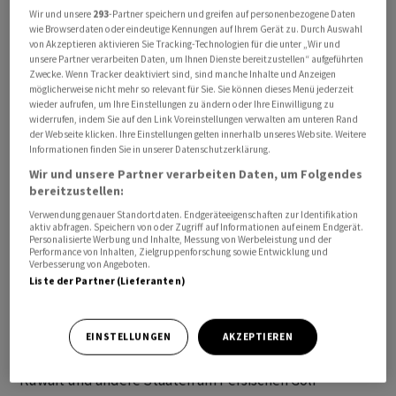
der US-Marine im Nahen Osten beschädigt worden sei.
Wir und unsere
293
-Partner speichern und greifen auf personenbezogene Daten
wie Browserdaten oder eindeutige Kennungen auf Ihrem Gerät zu. Durch Auswahl
Die Angaben beider Kriegsparteien liessen sich zunächst
von Akzeptieren aktivieren Sie Tracking-Technologien für die unter „Wir und
nicht unabhängig überprüfen.
unsere Partner verarbeiten Daten, um Ihnen Dienste bereitzustellen“ aufgeführten
Zwecke. Wenn Tracker deaktiviert sind, sind manche Inhalte und Anzeigen
möglicherweise nicht mehr so relevant für Sie. Sie können dieses Menü jederzeit
wieder aufrufen, um Ihre Einstellungen zu ändern oder Ihre Einwilligung zu
widerrufen, indem Sie auf den Link Voreinstellungen verwalten am unteren Rand
der Webseite klicken. Ihre Einstellungen gelten innerhalb unseres Website. Weitere
Informationen finden Sie in unserer Datenschutzerklärung.
Wir und unsere Partner verarbeiten Daten, um Folgendes
bereitzustellen:
Verwendung genauer Standortdaten. Endgeräteeigenschaften zur Identifikation
aktiv abfragen. Speichern von oder Zugriff auf Informationen auf einem Endgerät.
Personalisierte Werbung und Inhalte, Messung von Werbeleistung und der
Performance von Inhalten, Zielgruppenforschung sowie Entwicklung und
Verbesserung von Angeboten.
Liste der Partner (Lieferanten)
EINSTELLUNGEN
AKZEPTIEREN
Der Iran hatte zuvor schon mehrfach Geschosse auf
Kuwait und andere Staaten am Persischen Golf