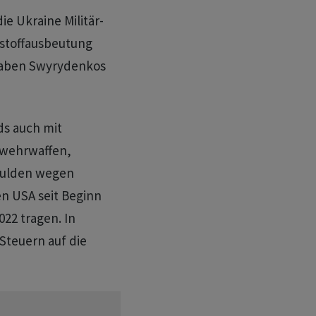
e Ukraine Militär-
hstoffausbeutung
ngaben Swyrydenkos
ds auch mit
abwehrwaffen,
chulden wegen
en USA seit Beginn
022 tragen. In
Steuern auf die