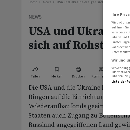
Home
News
USA und Ukraine einigen sich auf Rohstoff
Ihre Priv
NEWS
Wir und unse
USA und Ukraine e
auf Ihrem Ger
verarbeiten D
Inhalte und A
sich auf Rohstof
Einstellungen
Rand der Webs
Datenschutze
Wir und u
Verwendung ge
Informationen
Teilen
Merken
Drucken
Kommentare
Inhalten, Zi
Liste der P
Die USA und die Ukraine haben si
Ringen auf die Einrichtung eines
Wiederaufbaufonds geeinigt, der 
Staaten auch Zugang zu Bodensch
Russland angegriffenen Land gewäh