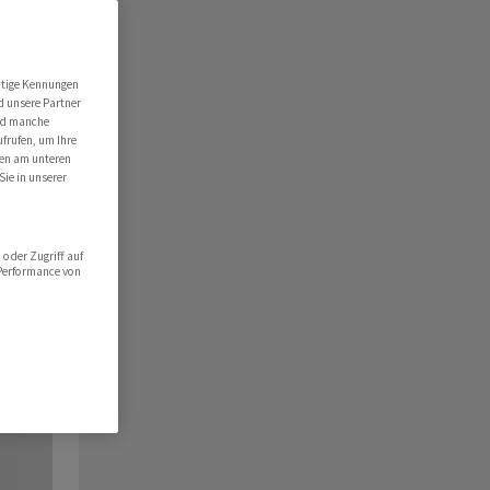
utige Kennungen
d unsere Partner
ind manche
ufrufen, um Ihre
ten am unteren
Sie in unserer
oder Zugriff auf
 Performance von