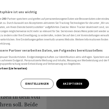
abkommen
atsphäre ist uns wichtig
re
293
-Partner speichern und greifen auf personenbezogene Daten wie Browserdaten oder einde
inigen
ät zu. Durch Auswahl von Akzeptieren aktivieren Sie Tracking-Technologien für die unter „Wir un
aten, um Ihnen Dienste bereitzustellen“ aufgeführten Zwecke. Wenn Tracker deaktiviert sind, s
nzeigen möglicherweise nicht mehr so relevant für Sie. Sie können dieses Menü jederzeit wieder a
fabkommen
 zu ändern oder Ihre Einwilligung zu widerrufen, indem Sie auf den Link Voreinstellungen verwal
eite klicken. Ihre Einstellungen gelten innerhalb unseres Website. Weitere Informationen finden 
rklärung.
nsere Partner verarbeiten Daten, um Folgendes bereitzustellen:
nauer Standortdaten. Endgeräteeigenschaften zur Identifikation aktiv abfragen. Speichern von 
 auf einem Endgerät. Personalisierte Werbung und Inhalte, Messung von Werbeleistung und der
elgruppenforschung sowie Entwicklung und Verbesserung von Angeboten.
artner (Lieferanten)
ch nach langem
EINSTELLUNGEN
AKZEPTIEREN
den Vereinigten
ätzen in dem von
ren soll. Beide