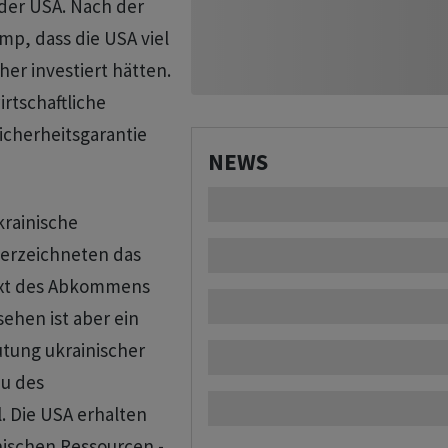
 der USA. Nach der
p, dass die USA viel
r investiert hätten.
irtschaftliche
icherheitsgarantie
NEWS
krainische
terzeichneten das
Text des Abkommens
sehen ist aber ein
tung ukrainischer
u des
. Die USA erhalten
nischen Ressourcen -