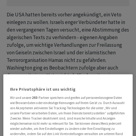
Die USA hatten bereits vorher angekündigt, ein Veto
einlegen zu wollen. Israels enger Verbündeter hatte in
den vergangenen Tagen versucht, eine Abstimmung des
algerischen Texts zu verhindern - eigenen Angaben
zufolge, um wichtige Verhandlungen zur Freilassung
von Geiseln zwischen Israel und der islamistischen
Terrororganisation Hamas nicht zu gefährden.
Washington ging es Beobachtern zufolge aber auch
darum, mit einem Veto nicht als Wegbereiter einer
zunehmend in der Kritik stehenden Kriegsführung
Ihre Privatsphäre ist uns wichtig
Israels gesehen zu werden.
Wir und unsere
293
-Partner speichern und greifen auf personenbezogene Daten
wie Browserdaten oder eindeutige Kennungen auf Ihrem Gerät zu. Durch Auswahl
US-Botschafterin Linda Thomas-Greenfield verteidigte
von Akzeptieren aktivieren Sie Tracking-Technologien für die unter „Wir und
das amerikanische Vorgehen direkt vor der Abstimmung
unsere Partner verarbeiten Daten, um Ihnen Dienste bereitzustellen“ aufgeführten
Zwecke. Wenn Tracker deaktiviert sind, sind manche Inhalte und Anzeigen
im mächtigsten UN-Gremium. Die Verabschiedung einer
möglicherweise nicht mehr so relevant für Sie. Sie können dieses Menü jederzeit
Resolution hätte dazu führen können, dass sich «die
wieder aufrufen, um Ihre Einstellungen zu ändern oder Ihre Einwilligung zu
widerrufen, indem Sie auf den Link Voreinstellungen verwalten am unteren Rand
Kämpfe zwischen Hamas und Israel ausweiten». Es gehe