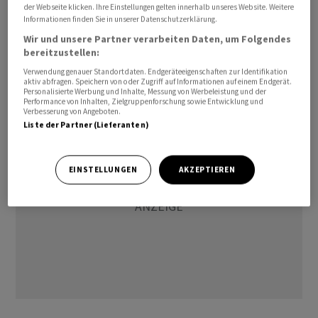
der Webseite klicken. Ihre Einstellungen gelten innerhalb unseres Website. Weitere
darum, die Hamas dazu zu zwingen, sich auf einen Deal
Informationen finden Sie in unserer Datenschutzerklärung.
mit Israel einzulassen. «Manchmal braucht harte
Wir und unsere Partner verarbeiten Daten, um Folgendes
Diplomatie mehr Zeit, als einem von uns lieb ist», so
bereitzustellen:
Thomas-Greenfield. Sie verstehe den Wunsch des Rates,
Verwendung genauer Standortdaten. Endgeräteeigenschaften zur Identifikation
aktiv abfragen. Speichern von oder Zugriff auf Informationen auf einem Endgerät.
dringend zu handeln.
Personalisierte Werbung und Inhalte, Messung von Werbeleistung und der
Performance von Inhalten, Zielgruppenforschung sowie Entwicklung und
Verbesserung von Angeboten.
Liste der Partner (Lieferanten)
EINSTELLUNGEN
AKZEPTIEREN