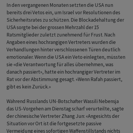
In den vergangenen Monaten setzten die USA nun
bereits drei Vetos ein, um Israel vor Resolutionen des
Sicherheitsrates zu schützen. Die Blockadehaltung der
USA sorgte bei der grossen Mehrzahl der 15
Ratsmitglieder zuletzt zunehmend für Frust. Nach
Angaben eines hochrangigen Vertreters wurden die
Verhandlungen hinter verschlossenen Türen deutlich
emotionaler. Wenn die USA ein Veto einlegten, müssten
sie «die Verantwortung für alles übernehmen, was
danach passiert», hatte ein hochrangiger Vertreter im
Rat vor der Abstimmung gesagt. «Wenn Rafah passiert,
gibt es kein Zurück.»
Während Russlands UN-Botschafter Wassili Nebensja
das US-Vorgehen am Dienstag scharf verurteilte, sagte
der chinesische Vertreter Zhang Jun: «Angesichts der
Situation vor Ort ist die fortgesetzte passive
Vermeidung eines sofortigen Waffenstillstands nichts